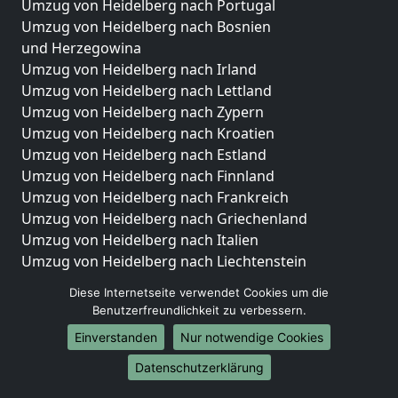
Umzug von Heidelberg nach Portugal
Umzug von Heidelberg nach Bosnien
und Herzegowina
Umzug von Heidelberg nach Irland
Umzug von Heidelberg nach Lettland
Umzug von Heidelberg nach Zypern
Umzug von Heidelberg nach Kroatien
Umzug von Heidelberg nach Estland
Umzug von Heidelberg nach Finnland
Umzug von Heidelberg nach Frankreich
Umzug von Heidelberg nach Griechenland
Umzug von Heidelberg nach Italien
Umzug von Heidelberg nach Liechtenstein
Umzug von Heidelberg nach Luxemburg
Diese Internetseite verwendet Cookies um die
Umzug von Heidelberg nach Niederlande
Benutzerfreundlichkeit zu verbessern.
Umzug von Heidelberg nach Norwegen
Einverstanden
Nur notwendige Cookies
Umzüge-Deutschlandweit
Datenschutzerklärung
Umzug von Heidelberg nach Berlin