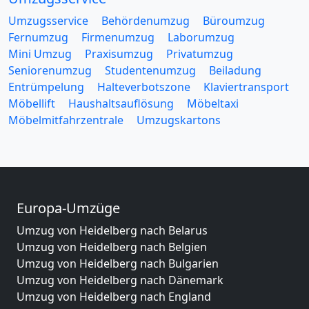
Umzugsservice
Behördenumzug
Büroumzug
Fernumzug
Firmenumzug
Laborumzug
Mini Umzug
Praxisumzug
Privatumzug
Seniorenumzug
Studentenumzug
Beiladung
Entrümpelung
Halteverbotszone
Klaviertransport
Möbellift
Haushaltsauflösung
Möbeltaxi
Möbelmitfahrzentrale
Umzugskartons
Europa-Umzüge
Umzug von Heidelberg nach Belarus
Umzug von Heidelberg nach Belgien
Umzug von Heidelberg nach Bulgarien
Umzug von Heidelberg nach Dänemark
Umzug von Heidelberg nach England