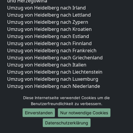
und Herzegowina
Umzug von Heidelberg nach Irland
Umzug von Heidelberg nach Lettland
Umzug von Heidelberg nach Zypern
Umzug von Heidelberg nach Kroatien
Umzug von Heidelberg nach Estland
Umzug von Heidelberg nach Finnland
Umzug von Heidelberg nach Frankreich
Umzug von Heidelberg nach Griechenland
Umzug von Heidelberg nach Italien
Umzug von Heidelberg nach Liechtenstein
Umzug von Heidelberg nach Luxemburg
Umzug von Heidelberg nach Niederlande
Umzug von Heidelberg nach Norwegen
Diese Internetseite verwendet Cookies um die
Umzüge-Deutschlandweit
Benutzerfreundlichkeit zu verbessern.
Einverstanden
Nur notwendige Cookies
Umzug von Heidelberg nach Berlin
Umzug von Heidelberg nach Hamburg
Datenschutzerklärung
Umzug von Heidelberg nach München