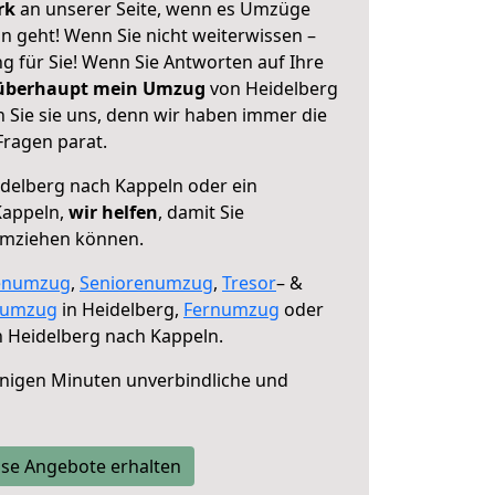
erk
an unserer Seite, wenn es Umzüge
n geht! Wenn Sie nicht weiterwissen –
ng für Sie! Wenn Sie Antworten auf Ihre
 überhaupt mein Umzug
von Heidelberg
 Sie sie uns, denn wir haben immer die
Fragen parat.
delberg nach Kappeln oder ein
Kappeln,
wir helfen
, damit Sie
umziehen können.
enumzug
,
Seniorenumzug
,
Tresor
– &
numzug
in Heidelberg,
Fernumzug
oder
 Heidelberg nach Kappeln.
nigen Minuten unverbindliche und
se Angebote erhalten