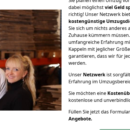
Sie planen einen Umzug vo
dabei möglichst
viel Geld 
richtig! Unser Netzwerk bi
kostengünstige Umzugsdi
Sie sich um nichts anderes 
Zuhause kümmern müssen. W
umfangreiche Erfahrung mi
Kappeln mit jeglicher Grö
garantieren, dass wir für j
werden.
Unser
Netzwerk
ist sorgfäl
Erfahrung im Umzugsberei
Sie möchten eine
Kostenüb
kostenlose und unverbindli
Füllen Sie jetzt das Formula
Angebote.