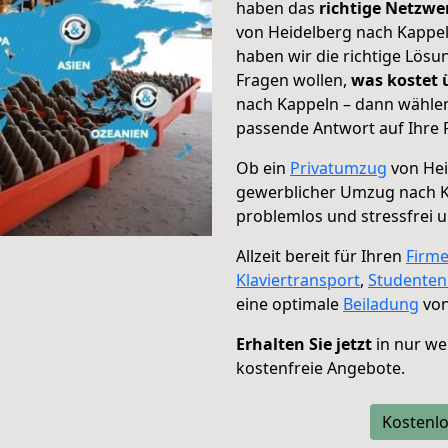
haben das
richtige Netzw
von Heidelberg nach Kappel
haben wir die richtige Lösu
Fragen wollen,
was kostet
nach Kappeln – dann wählen
passende Antwort auf Ihre 
Ob ein
Privatumzug
von Hei
gewerblicher Umzug nach 
problemlos und stressfrei 
Allzeit bereit für Ihren
Firm
Klaviertransport
,
Studente
eine optimale
Beiladung
von
Erhalten Sie jetzt
in nur we
kostenfreie Angebote.
Kostenlo