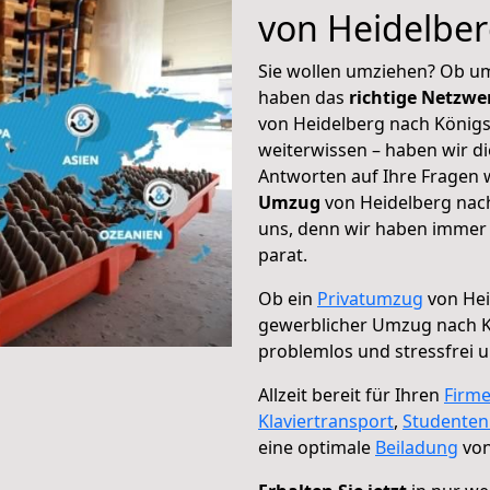
von Heidelber
Sie wollen umziehen? Ob um
haben das
richtige Netzw
von Heidelberg nach Königs
weiterwissen – haben wir di
Antworten auf Ihre Fragen 
Umzug
von Heidelberg nach
uns, denn wir haben immer 
parat.
Ob ein
Privatumzug
von Hei
gewerblicher Umzug nach K
problemlos und stressfrei 
Allzeit bereit für Ihren
Firm
Klaviertransport
,
Studente
eine optimale
Beiladung
von