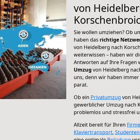
von Heidelbe
Korschenbroi
Sie wollen umziehen? Ob um
haben das
richtige Netzw
von Heidelberg nach Korsch
weiterwissen – haben wir di
Antworten auf Ihre Fragen 
Umzug
von Heidelberg nach
uns, denn wir haben immer 
parat.
Ob ein
Privatumzug
von Hei
gewerblicher Umzug nach 
problemlos und stressfrei 
Allzeit bereit für Ihren
Firm
Klaviertransport
,
Studente
eine optimale
Beiladung
von