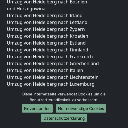
Umzug von Heidelberg nach Bosnien
und Herzegowina
Umzug von Heidelberg nach Irland
Umzug von Heidelberg nach Lettland
Umzug von Heidelberg nach Zypern
Umzug von Heidelberg nach Kroatien
Umzug von Heidelberg nach Estland
Umzug von Heidelberg nach Finnland
Umzug von Heidelberg nach Frankreich
Umzug von Heidelberg nach Griechenland
Umzug von Heidelberg nach Italien
Umzug von Heidelberg nach Liechtenstein
Umzug von Heidelberg nach Luxemburg
Umzug von Heidelberg nach Niederlande
Diese Internetseite verwendet Cookies um die
Umzug von Heidelberg nach Norwegen
Benutzerfreundlichkeit zu verbessern.
Umzüge-Deutschlandweit
Einverstanden
Nur notwendige Cookies
Umzug von Heidelberg nach Berlin
Datenschutzerklärung
Umzug von Heidelberg nach Hamburg