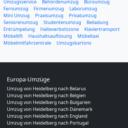
Umzugsservice
Behördenumzug
Büroumzug
Fernumzug
Firmenumzug
Laborumzug
Mini Umzug
Praxisumzug
Privatumzug
Seniorenumzug
Studentenumzug
Beiladung
Entrümpelung
Halteverbotszone
Klaviertransport
Möbellift
Haushaltsauflösung
Möbeltaxi
Möbelmitfahrzentrale
Umzugskartons
Europa-Umzüge
Umzug von Heidelberg nach Belarus
Umzug von Heidelberg nach Belgien
Umzug von Heidelberg nach Bulgarien
Umzug von Heidelberg nach Dänemark
Umzug von Heidelberg nach England
Umzug von Heidelberg nach Portugal