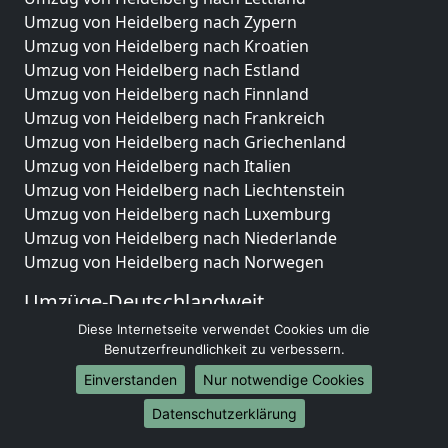
Umzug von Heidelberg nach Zypern
Umzug von Heidelberg nach Kroatien
Umzug von Heidelberg nach Estland
Umzug von Heidelberg nach Finnland
Umzug von Heidelberg nach Frankreich
Umzug von Heidelberg nach Griechenland
Umzug von Heidelberg nach Italien
Umzug von Heidelberg nach Liechtenstein
Umzug von Heidelberg nach Luxemburg
Umzug von Heidelberg nach Niederlande
Umzug von Heidelberg nach Norwegen
Umzüge-Deutschlandweit
Diese Internetseite verwendet Cookies um die
Umzug von Heidelberg nach Berlin
Benutzerfreundlichkeit zu verbessern.
Umzug von Heidelberg nach Hamburg
Umzug von Heidelberg nach München
Einverstanden
Nur notwendige Cookies
Umzug von Heidelberg nach Köln
Datenschutzerklärung
Umzug von Heidelberg nach Frankfurt am Main