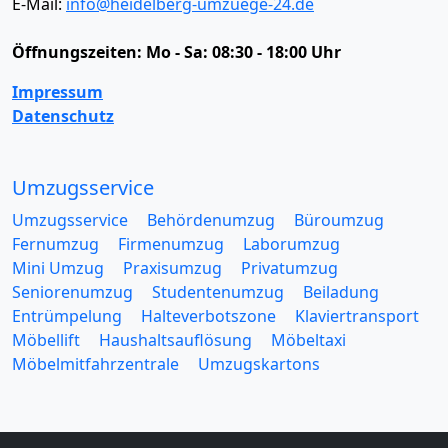
E-Mail:
info@heidelberg-umzuege-24.de
Öffnungszeiten:
Mo - Sa: 08:30 - 18:00 Uhr
Impressum
Datenschutz
Umzugsservice
Umzugsservice
Behördenumzug
Büroumzug
Fernumzug
Firmenumzug
Laborumzug
Mini Umzug
Praxisumzug
Privatumzug
Seniorenumzug
Studentenumzug
Beiladung
Entrümpelung
Halteverbotszone
Klaviertransport
Möbellift
Haushaltsauflösung
Möbeltaxi
Möbelmitfahrzentrale
Umzugskartons