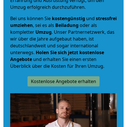
Erfahrung und Ausrüstung verfügt, um den
Umzug erfolgreich durchzuführen.
Bei uns können Sie
kostengünstig
und
stressfrei
umziehen
, sei es als
Beiladung
oder als
kompletter
Umzug
. Unser Partnernetzwerk, das
wir über die Jahre aufgebaut haben, ist
deutschlandweit und sogar international
unterwegs.
Holen Sie sich jetzt kostenlose
Angebote
und erhalten Sie einen ersten
Überblick über die Kosten für Ihren Umzug.
Kostenlose Angebote erhalten