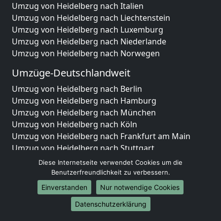
Umzug von Heidelberg nach Italien
Umzug von Heidelberg nach Liechtenstein
Umzug von Heidelberg nach Luxemburg
Umzug von Heidelberg nach Niederlande
Umzug von Heidelberg nach Norwegen
Umzüge-Deutschlandweit
Umzug von Heidelberg nach Berlin
Umzug von Heidelberg nach Hamburg
Umzug von Heidelberg nach München
Umzug von Heidelberg nach Köln
Umzug von Heidelberg nach Frankfurt am Main
Umzug von Heidelberg nach Stuttgart
Umzug von Heidelberg nach Düsseldorf
Diese Internetseite verwendet Cookies um die
Umzug von Heidelberg nach Leipzig
Benutzerfreundlichkeit zu verbessern.
Umzug von Heidelberg nach Dortmund
Einverstanden
Nur notwendige Cookies
Umzug von Heidelberg nach Essen
Datenschutzerklärung
Umzug von Heidelberg nach Bremen
Umzug von Heidelberg nach Dresden