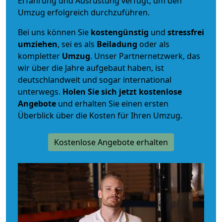
Erfahrung und Ausrüstung verfügt, um den
Umzug erfolgreich durchzuführen.
Bei uns können Sie
kostengünstig
und
stressfrei
umziehen
, sei es als
Beiladung
oder als
kompletter
Umzug
. Unser Partnernetzwerk, das
wir über die Jahre aufgebaut haben, ist
deutschlandweit und sogar international
unterwegs.
Holen Sie sich jetzt kostenlose
Angebote
und erhalten Sie einen ersten
Überblick über die Kosten für Ihren Umzug.
Kostenlose Angebote erhalten