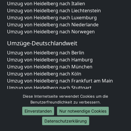
Umzug von Heidelberg nach Italien
Umzug von Heidelberg nach Liechtenstein
Umzug von Heidelberg nach Luxemburg
Umzug von Heidelberg nach Niederlande
Umzug von Heidelberg nach Norwegen
Umzüge-Deutschlandweit
Umzug von Heidelberg nach Berlin
Umzug von Heidelberg nach Hamburg
Umzug von Heidelberg nach München
Umzug von Heidelberg nach Köln
Umzug von Heidelberg nach Frankfurt am Main
Umzug von Heidelberg nach Stuttgart
Umzug von Heidelberg nach Düsseldorf
Diese Internetseite verwendet Cookies um die
Umzug von Heidelberg nach Leipzig
Benutzerfreundlichkeit zu verbessern.
Umzug von Heidelberg nach Dortmund
Einverstanden
Nur notwendige Cookies
Umzug von Heidelberg nach Essen
Datenschutzerklärung
Umzug von Heidelberg nach Bremen
Umzug von Heidelberg nach Dresden