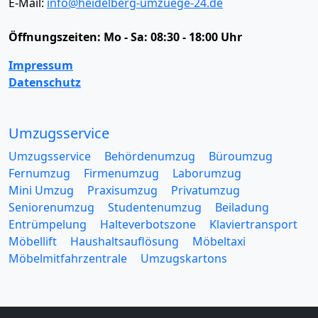
E-Mail:
info@heidelberg-umzuege-24.de
Öffnungszeiten:
Mo - Sa: 08:30 - 18:00 Uhr
Impressum
Datenschutz
Umzugsservice
Umzugsservice
Behördenumzug
Büroumzug
Fernumzug
Firmenumzug
Laborumzug
Mini Umzug
Praxisumzug
Privatumzug
Seniorenumzug
Studentenumzug
Beiladung
Entrümpelung
Halteverbotszone
Klaviertransport
Möbellift
Haushaltsauflösung
Möbeltaxi
Möbelmitfahrzentrale
Umzugskartons