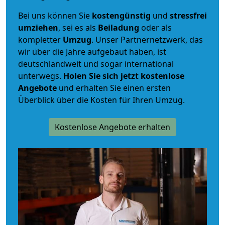
Bei uns können Sie
kostengünstig
und
stressfrei
umziehen
, sei es als
Beiladung
oder als
kompletter
Umzug
. Unser Partnernetzwerk, das
wir über die Jahre aufgebaut haben, ist
deutschlandweit und sogar international
unterwegs.
Holen Sie sich jetzt kostenlose
Angebote
und erhalten Sie einen ersten
Überblick über die Kosten für Ihren Umzug.
Kostenlose Angebote erhalten