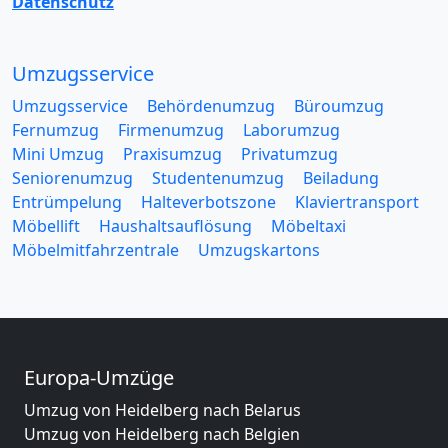
Datenschutz
Umzugsservice
Umzugsservice
Behördenumzug
Büroumzug
Fernumzug
Firmenumzug
Laborumzug
Mini Umzug
Praxisumzug
Privatumzug
Seniorenumzug
Studentenumzug
Beiladung
Entrümpelung
Halteverbotszone
Klaviertransport
Möbellift
Haushaltsauflösung
Möbeltaxi
Möbelmitfahrzentrale
Umzugskartons
Europa-Umzüge
Umzug von Heidelberg nach Belarus
Umzug von Heidelberg nach Belgien