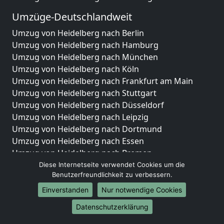
Umzüge-Deutschlandweit
Umzug von Heidelberg nach Berlin
Umzug von Heidelberg nach Hamburg
Umzug von Heidelberg nach München
Umzug von Heidelberg nach Köln
Umzug von Heidelberg nach Frankfurt am Main
Umzug von Heidelberg nach Stuttgart
Umzug von Heidelberg nach Düsseldorf
Umzug von Heidelberg nach Leipzig
Umzug von Heidelberg nach Dortmund
Umzug von Heidelberg nach Essen
Umzug von Heidelberg nach Bremen
Umzug von Heidelberg nach Dresden
Diese Internetseite verwendet Cookies um die
Benutzerfreundlichkeit zu verbessern.
Umzug von Heidelberg nach Hannover
Umzug von Heidelberg nach Nürnberg
Einverstanden
Nur notwendige Cookies
Umzug von Heidelberg nach Duisburg
Datenschutzerklärung
Umzug von Heidelberg nach Bochum