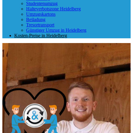
Studentenumzug
Halteverbotszone Heidelberg
Umzugskartons
Beiladung
Tresortransport
Günstiger Umzug in Heidelberg
Kosten-Preise in Heidelberg