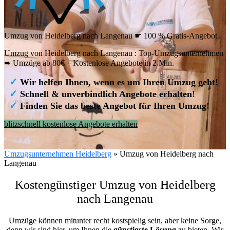
Umzug von Heidelberg nach Langenau ☛ 100 % Gratis-Angebot
Umzug von Heidelberg nach Langenau : Top-Umzugsunternehmen
➨ Umzüge ab 80€ – Kostenlose Angebote in 2 Min.
✓
Wir helfen Ihnen, wenn es um Ihren Umzug geht!
✓
Schnell & unverbindlich Angebote erhalten!
✓
Finden Sie das beste Angebot für Ihren Umzug!
blitzschnell kostenlose Angebote erhalten
Umzugsunternehmen Heidelberg
»
Umzug von Heidelberg nach
Langenau
Kostengünstiger Umzug von Heidelberg
nach Langenau
Umzüge können mitunter recht kostspielig sein, aber keine Sorge,
denn wir sind hier, um Ihnen die
günstigste
Lösung
zu bieten. Wir