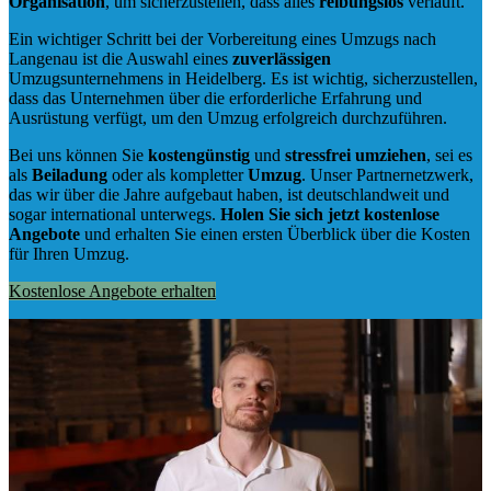
Organisation
, um sicherzustellen, dass alles
reibungslos
verläuft.
Ein wichtiger Schritt bei der Vorbereitung eines Umzugs nach
Langenau ist die Auswahl eines
zuverlässigen
Umzugsunternehmens in Heidelberg. Es ist wichtig, sicherzustellen,
dass das Unternehmen über die erforderliche Erfahrung und
Ausrüstung verfügt, um den Umzug erfolgreich durchzuführen.
Bei uns können Sie
kostengünstig
und
stressfrei
umziehen
, sei es
als
Beiladung
oder als kompletter
Umzug
. Unser Partnernetzwerk,
das wir über die Jahre aufgebaut haben, ist deutschlandweit und
sogar international unterwegs.
Holen Sie sich jetzt kostenlose
Angebote
und erhalten Sie einen ersten Überblick über die Kosten
für Ihren Umzug.
Kostenlose Angebote erhalten