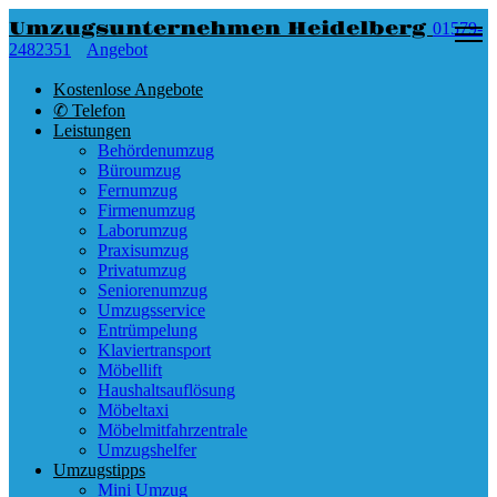
Umzugsunternehmen Heidelberg
01579-
2482351
Angebot
Kostenlose Angebote
✆ Telefon
Leistungen
Behördenumzug
Büroumzug
Fernumzug
Firmenumzug
Laborumzug
Praxisumzug
Privatumzug
Seniorenumzug
Umzugsservice
Entrümpelung
Klaviertransport
Möbellift
Haushaltsauflösung
Möbeltaxi
Möbelmitfahrzentrale
Umzugshelfer
Umzugstipps
Mini Umzug