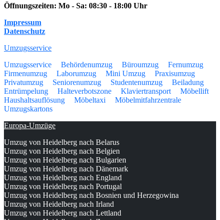
Öffnungszeiten:
Mo - Sa: 08:30 - 18:00 Uhr
Impressum
Datenschutz
Umzugsservice
Umzugsservice
Behördenumzug
Büroumzug
Fernumzug
Firmenumzug
Laborumzug
Mini Umzug
Praxisumzug
Privatumzug
Seniorenumzug
Studentenumzug
Beiladung
Entrümpelung
Halteverbotszone
Klaviertransport
Möbellift
Haushaltsauflösung
Möbeltaxi
Möbelmitfahrzentrale
Umzugskartons
Europa-Umzüge
Umzug von Heidelberg nach Belarus
Umzug von Heidelberg nach Belgien
Umzug von Heidelberg nach Bulgarien
Umzug von Heidelberg nach Dänemark
Umzug von Heidelberg nach England
Umzug von Heidelberg nach Portugal
Umzug von Heidelberg nach Bosnien und Herzegowina
Umzug von Heidelberg nach Irland
Umzug von Heidelberg nach Lettland