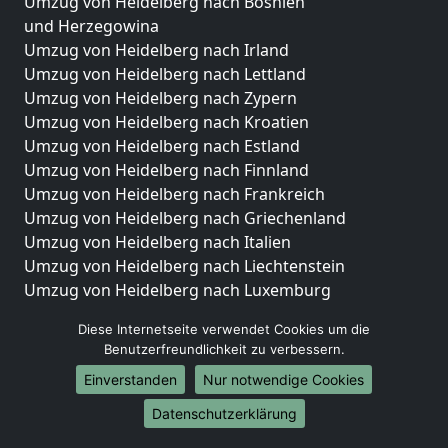
Umzug von Heidelberg nach Bosnien
und Herzegowina
Umzug von Heidelberg nach Irland
Umzug von Heidelberg nach Lettland
Umzug von Heidelberg nach Zypern
Umzug von Heidelberg nach Kroatien
Umzug von Heidelberg nach Estland
Umzug von Heidelberg nach Finnland
Umzug von Heidelberg nach Frankreich
Umzug von Heidelberg nach Griechenland
Umzug von Heidelberg nach Italien
Umzug von Heidelberg nach Liechtenstein
Umzug von Heidelberg nach Luxemburg
Umzug von Heidelberg nach Niederlande
Diese Internetseite verwendet Cookies um die
Umzug von Heidelberg nach Norwegen
Benutzerfreundlichkeit zu verbessern.
Umzüge-Deutschlandweit
Einverstanden
Nur notwendige Cookies
Umzug von Heidelberg nach Berlin
Datenschutzerklärung
Umzug von Heidelberg nach Hamburg