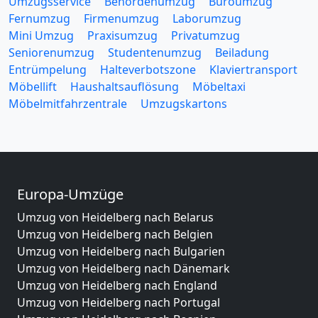
Umzugsservice
Behördenumzug
Büroumzug
Fernumzug
Firmenumzug
Laborumzug
Mini Umzug
Praxisumzug
Privatumzug
Seniorenumzug
Studentenumzug
Beiladung
Entrümpelung
Halteverbotszone
Klaviertransport
Möbellift
Haushaltsauflösung
Möbeltaxi
Möbelmitfahrzentrale
Umzugskartons
Europa-Umzüge
Umzug von Heidelberg nach Belarus
Umzug von Heidelberg nach Belgien
Umzug von Heidelberg nach Bulgarien
Umzug von Heidelberg nach Dänemark
Umzug von Heidelberg nach England
Umzug von Heidelberg nach Portugal