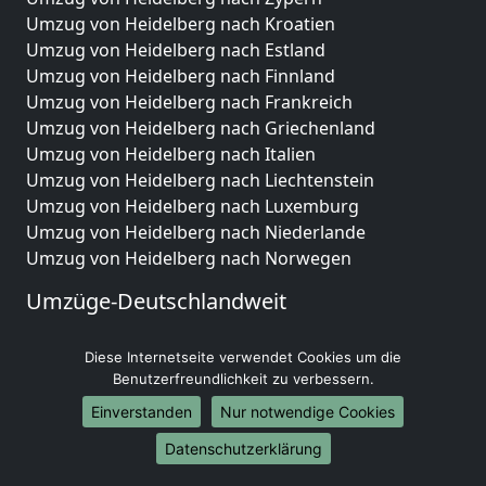
Umzug von Heidelberg nach Kroatien
Umzug von Heidelberg nach Estland
Umzug von Heidelberg nach Finnland
Umzug von Heidelberg nach Frankreich
Umzug von Heidelberg nach Griechenland
Umzug von Heidelberg nach Italien
Umzug von Heidelberg nach Liechtenstein
Umzug von Heidelberg nach Luxemburg
Umzug von Heidelberg nach Niederlande
Umzug von Heidelberg nach Norwegen
Umzüge-Deutschlandweit
Umzug von Heidelberg nach Berlin
Diese Internetseite verwendet Cookies um die
Umzug von Heidelberg nach Hamburg
Benutzerfreundlichkeit zu verbessern.
Umzug von Heidelberg nach München
Umzug von Heidelberg nach Köln
Einverstanden
Nur notwendige Cookies
Umzug von Heidelberg nach Frankfurt am Main
Datenschutzerklärung
Umzug von Heidelberg nach Stuttgart