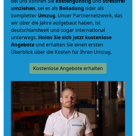
Bei uns können Sie
kostengünstig
und
stressfrei
umziehen
, sei es als
Beiladung
oder als
kompletter
Umzug
. Unser Partnernetzwerk, das
wir über die Jahre aufgebaut haben, ist
deutschlandweit und sogar international
unterwegs.
Holen Sie sich jetzt kostenlose
Angebote
und erhalten Sie einen ersten
Überblick über die Kosten für Ihren Umzug.
Kostenlose Angebote erhalten