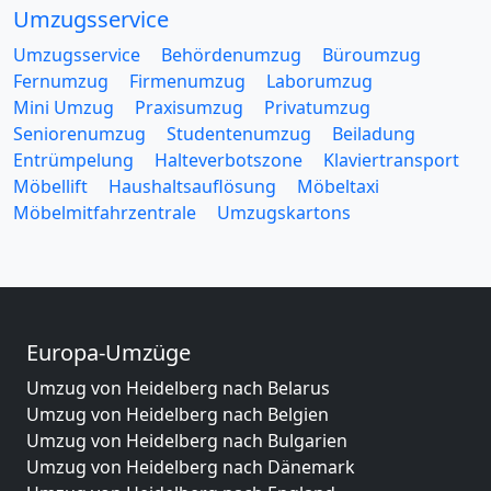
Umzugsservice
Umzugsservice
Behördenumzug
Büroumzug
Fernumzug
Firmenumzug
Laborumzug
Mini Umzug
Praxisumzug
Privatumzug
Seniorenumzug
Studentenumzug
Beiladung
Entrümpelung
Halteverbotszone
Klaviertransport
Möbellift
Haushaltsauflösung
Möbeltaxi
Möbelmitfahrzentrale
Umzugskartons
Europa-Umzüge
Umzug von Heidelberg nach Belarus
Umzug von Heidelberg nach Belgien
Umzug von Heidelberg nach Bulgarien
Umzug von Heidelberg nach Dänemark