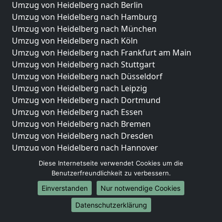
Umzug von Heidelberg nach Berlin
Umzug von Heidelberg nach Hamburg
Umzug von Heidelberg nach München
Umzug von Heidelberg nach Köln
Umzug von Heidelberg nach Frankfurt am Main
Umzug von Heidelberg nach Stuttgart
Umzug von Heidelberg nach Düsseldorf
Umzug von Heidelberg nach Leipzig
Umzug von Heidelberg nach Dortmund
Umzug von Heidelberg nach Essen
Umzug von Heidelberg nach Bremen
Umzug von Heidelberg nach Dresden
Umzug von Heidelberg nach Hannover
Umzug von Heidelberg nach Nürnberg
Diese Internetseite verwendet Cookies um die
Umzug von Heidelberg nach Duisburg
Benutzerfreundlichkeit zu verbessern.
Umzug von Heidelberg nach Bochum
Einverstanden
Nur notwendige Cookies
Umzug von Heidelberg nach Wuppertal
Datenschutzerklärung
Umzug von Heidelberg nach Bielefeld
Umzug von Heidelberg nach Bonn