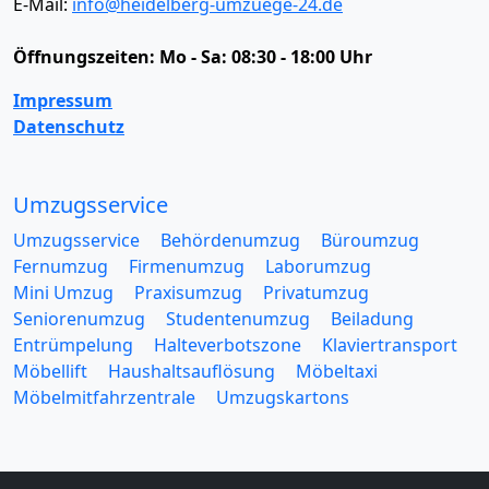
E-Mail:
info@heidelberg-umzuege-24.de
Öffnungszeiten:
Mo - Sa: 08:30 - 18:00 Uhr
Impressum
Datenschutz
Umzugsservice
Umzugsservice
Behördenumzug
Büroumzug
Fernumzug
Firmenumzug
Laborumzug
Mini Umzug
Praxisumzug
Privatumzug
Seniorenumzug
Studentenumzug
Beiladung
Entrümpelung
Halteverbotszone
Klaviertransport
Möbellift
Haushaltsauflösung
Möbeltaxi
Möbelmitfahrzentrale
Umzugskartons