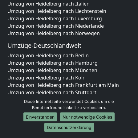
Umzug von Heidelberg nach Italien
Umzug von Heidelberg nach Liechtenstein
Umzug von Heidelberg nach Luxemburg
Umzug von Heidelberg nach Niederlande
Umzug von Heidelberg nach Norwegen
Umzüge-Deutschlandweit
Umzug von Heidelberg nach Berlin
Umzug von Heidelberg nach Hamburg
Umzug von Heidelberg nach München
Umzug von Heidelberg nach Köln
Umzug von Heidelberg nach Frankfurt am Main
Umzug von Heidelberg nach Stuttgart
Umzug von Heidelberg nach Düsseldorf
Diese Internetseite verwendet Cookies um die
Umzug von Heidelberg nach Leipzig
Benutzerfreundlichkeit zu verbessern.
Umzug von Heidelberg nach Dortmund
Einverstanden
Nur notwendige Cookies
Umzug von Heidelberg nach Essen
Datenschutzerklärung
Umzug von Heidelberg nach Bremen
Umzug von Heidelberg nach Dresden