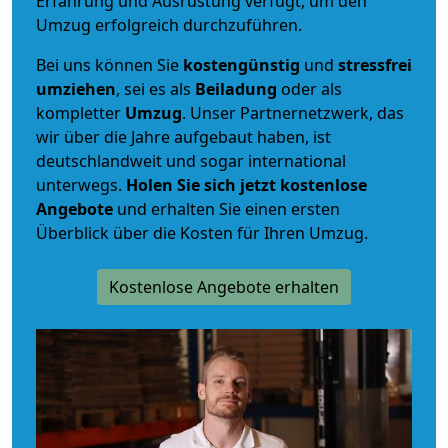
Erfahrung und Ausrüstung verfügt, um den
Umzug erfolgreich durchzuführen.
Bei uns können Sie
kostengünstig
und
stressfrei
umziehen
, sei es als
Beiladung
oder als
kompletter
Umzug
. Unser Partnernetzwerk, das
wir über die Jahre aufgebaut haben, ist
deutschlandweit und sogar international
unterwegs.
Holen Sie sich jetzt kostenlose
Angebote
und erhalten Sie einen ersten
Überblick über die Kosten für Ihren Umzug.
Kostenlose Angebote erhalten