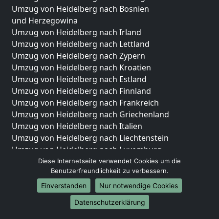
Umzug von Heidelberg nach Bosnien
und Herzegowina
Umzug von Heidelberg nach Irland
Umzug von Heidelberg nach Lettland
Umzug von Heidelberg nach Zypern
Umzug von Heidelberg nach Kroatien
Umzug von Heidelberg nach Estland
Umzug von Heidelberg nach Finnland
Umzug von Heidelberg nach Frankreich
Umzug von Heidelberg nach Griechenland
Umzug von Heidelberg nach Italien
Umzug von Heidelberg nach Liechtenstein
Umzug von Heidelberg nach Luxemburg
Umzug von Heidelberg nach Niederlande
Diese Internetseite verwendet Cookies um die
Benutzerfreundlichkeit zu verbessern.
Umzug von Heidelberg nach Norwegen
Einverstanden
Nur notwendige Cookies
Umzüge-Deutschlandweit
Datenschutzerklärung
Umzug von Heidelberg nach Berlin