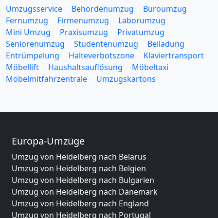
Umzugsservice
Behördenumzug
Büroumzug
Fernumzug
Firmenumzug
Laborumzug
Mini Umzug
Praxisumzug
Privatumzug
Seniorenumzug
Studentenumzug
Beiladung
Entrümpelung
Halteverbotszone
Klaviertransport
Möbellift
Haushaltsauflösung
Möbeltaxi
Möbelmitfahrzentrale
Umzugskartons
Europa-Umzüge
Umzug von Heidelberg nach Belarus
Umzug von Heidelberg nach Belgien
Umzug von Heidelberg nach Bulgarien
Umzug von Heidelberg nach Dänemark
Umzug von Heidelberg nach England
Umzug von Heidelberg nach Portugal