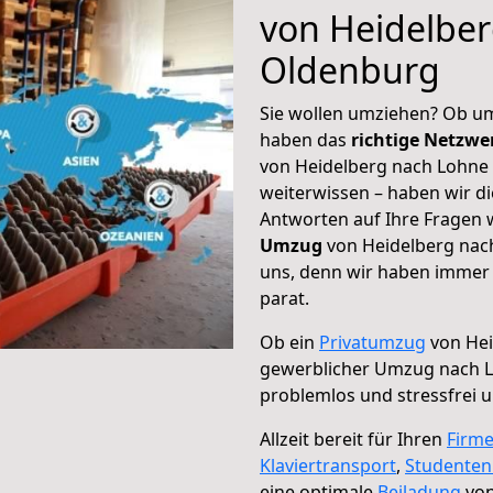
von Heidelbe
Oldenburg
Sie wollen umziehen? Ob um
haben das
richtige Netzw
von Heidelberg nach Lohne 
weiterwissen – haben wir di
Antworten auf Ihre Fragen 
Umzug
von Heidelberg nach
uns, denn wir haben immer 
parat.
Ob ein
Privatumzug
von Hei
gewerblicher Umzug nach 
problemlos und stressfrei 
Allzeit bereit für Ihren
Firm
Klaviertransport
,
Studente
eine optimale
Beiladung
von