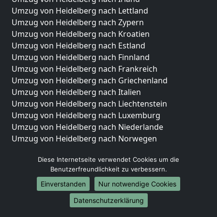
Umzug von Heidelberg nach Lettland
Umzug von Heidelberg nach Zypern
Umzug von Heidelberg nach Kroatien
Umzug von Heidelberg nach Estland
Umzug von Heidelberg nach Finnland
Umzug von Heidelberg nach Frankreich
Umzug von Heidelberg nach Griechenland
Umzug von Heidelberg nach Italien
Umzug von Heidelberg nach Liechtenstein
Umzug von Heidelberg nach Luxemburg
Umzug von Heidelberg nach Niederlande
Umzug von Heidelberg nach Norwegen
Umzüge-Deutschlandweit
Diese Internetseite verwendet Cookies um die
Benutzerfreundlichkeit zu verbessern.
Umzug von Heidelberg nach Berlin
Umzug von Heidelberg nach Hamburg
Einverstanden
Nur notwendige Cookies
Umzug von Heidelberg nach München
Datenschutzerklärung
Umzug von Heidelberg nach Köln