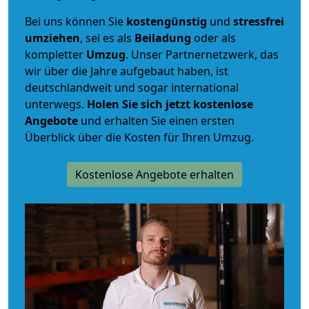
Bei uns können Sie
kostengünstig
und
stressfrei
umziehen
, sei es als
Beiladung
oder als
kompletter
Umzug
. Unser Partnernetzwerk, das
wir über die Jahre aufgebaut haben, ist
deutschlandweit und sogar international
unterwegs.
Holen Sie sich jetzt kostenlose
Angebote
und erhalten Sie einen ersten
Überblick über die Kosten für Ihren Umzug.
Kostenlose Angebote erhalten