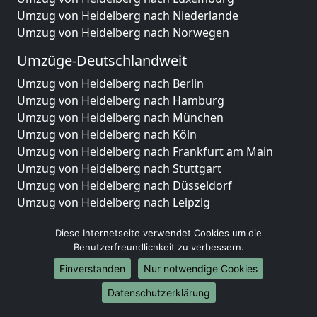
Umzug von Heidelberg nach Niederlande
Umzug von Heidelberg nach Norwegen
Umzüge-Deutschlandweit
Umzug von Heidelberg nach Berlin
Umzug von Heidelberg nach Hamburg
Umzug von Heidelberg nach München
Umzug von Heidelberg nach Köln
Umzug von Heidelberg nach Frankfurt am Main
Umzug von Heidelberg nach Stuttgart
Umzug von Heidelberg nach Düsseldorf
Umzug von Heidelberg nach Leipzig
Umzug von Heidelberg nach Dortmund
Diese Internetseite verwendet Cookies um die
Umzug von Heidelberg nach Essen
Benutzerfreundlichkeit zu verbessern.
Umzug von Heidelberg nach Bremen
Umzug von Heidelberg nach Dresden
Einverstanden
Nur notwendige Cookies
Umzug von Heidelberg nach Hannover
Datenschutzerklärung
Umzug von Heidelberg nach Nürnberg