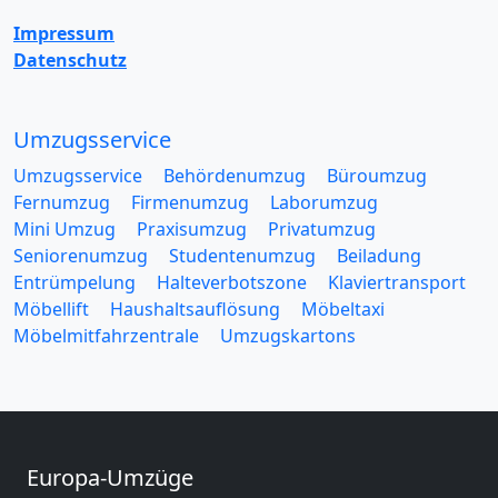
Impressum
Datenschutz
Umzugsservice
Umzugsservice
Behördenumzug
Büroumzug
Fernumzug
Firmenumzug
Laborumzug
Mini Umzug
Praxisumzug
Privatumzug
Seniorenumzug
Studentenumzug
Beiladung
Entrümpelung
Halteverbotszone
Klaviertransport
Möbellift
Haushaltsauflösung
Möbeltaxi
Möbelmitfahrzentrale
Umzugskartons
Europa-Umzüge