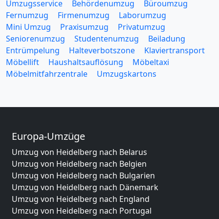
Umzugsservice
Behördenumzug
Büroumzug
Fernumzug
Firmenumzug
Laborumzug
Mini Umzug
Praxisumzug
Privatumzug
Seniorenumzug
Studentenumzug
Beiladung
Entrümpelung
Halteverbotszone
Klaviertransport
Möbellift
Haushaltsauflösung
Möbeltaxi
Möbelmitfahrzentrale
Umzugskartons
Europa-Umzüge
Umzug von Heidelberg nach Belarus
Umzug von Heidelberg nach Belgien
Umzug von Heidelberg nach Bulgarien
Umzug von Heidelberg nach Dänemark
Umzug von Heidelberg nach England
Umzug von Heidelberg nach Portugal