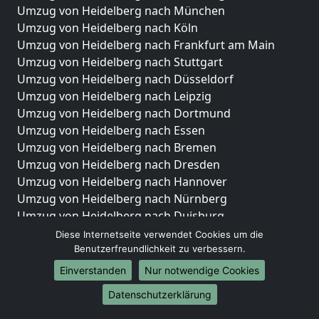
Umzug von Heidelberg nach München
Umzug von Heidelberg nach Köln
Umzug von Heidelberg nach Frankfurt am Main
Umzug von Heidelberg nach Stuttgart
Umzug von Heidelberg nach Düsseldorf
Umzug von Heidelberg nach Leipzig
Umzug von Heidelberg nach Dortmund
Umzug von Heidelberg nach Essen
Umzug von Heidelberg nach Bremen
Umzug von Heidelberg nach Dresden
Umzug von Heidelberg nach Hannover
Umzug von Heidelberg nach Nürnberg
Umzug von Heidelberg nach Duisburg
Umzug von Heidelberg nach Bochum
Diese Internetseite verwendet Cookies um die
Umzug von Heidelberg nach Wuppertal
Benutzerfreundlichkeit zu verbessern.
Umzug von Heidelberg nach Bielefeld
Einverstanden
Nur notwendige Cookies
Umzug von Heidelberg nach Bonn
Datenschutzerklärung
Umzug von Heidelberg nach Münster