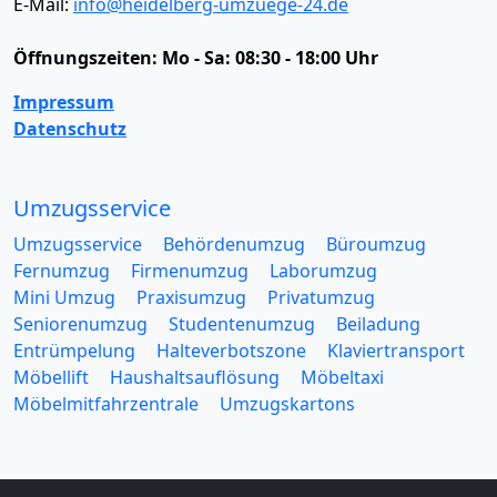
E-Mail:
info@heidelberg-umzuege-24.de
Öffnungszeiten:
Mo - Sa: 08:30 - 18:00 Uhr
Impressum
Datenschutz
Umzugsservice
Umzugsservice
Behördenumzug
Büroumzug
Fernumzug
Firmenumzug
Laborumzug
Mini Umzug
Praxisumzug
Privatumzug
Seniorenumzug
Studentenumzug
Beiladung
Entrümpelung
Halteverbotszone
Klaviertransport
Möbellift
Haushaltsauflösung
Möbeltaxi
Möbelmitfahrzentrale
Umzugskartons