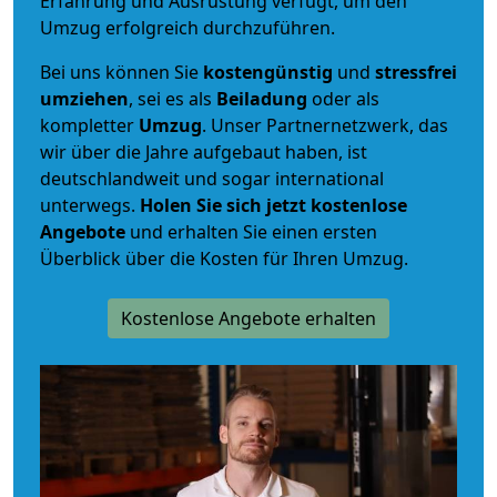
Erfahrung und Ausrüstung verfügt, um den
Umzug erfolgreich durchzuführen.
Bei uns können Sie
kostengünstig
und
stressfrei
umziehen
, sei es als
Beiladung
oder als
kompletter
Umzug
. Unser Partnernetzwerk, das
wir über die Jahre aufgebaut haben, ist
deutschlandweit und sogar international
unterwegs.
Holen Sie sich jetzt kostenlose
Angebote
und erhalten Sie einen ersten
Überblick über die Kosten für Ihren Umzug.
Kostenlose Angebote erhalten