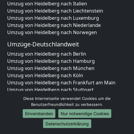
Umzug von Heidelberg nach Italien
Umzug von Heidelberg nach Liechtenstein
Umzug von Heidelberg nach Luxemburg
Umzug von Heidelberg nach Niederlande
Umzug von Heidelberg nach Norwegen
Umzüge-Deutschlandweit
Umzug von Heidelberg nach Berlin
Umzug von Heidelberg nach Hamburg
Umzug von Heidelberg nach München
Umzug von Heidelberg nach Köln
Umzug von Heidelberg nach Frankfurt am Main
Umzug von Heidelberg nach Stuttgart
Umzug von Heidelberg nach Düsseldorf
Diese Internetseite verwendet Cookies um die
Umzug von Heidelberg nach Leipzig
Benutzerfreundlichkeit zu verbessern.
Umzug von Heidelberg nach Dortmund
Einverstanden
Nur notwendige Cookies
Umzug von Heidelberg nach Essen
Datenschutzerklärung
Umzug von Heidelberg nach Bremen
Umzug von Heidelberg nach Dresden