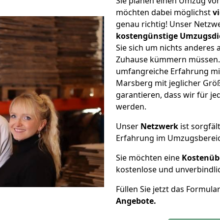
Sie planen einen Umzug vo
möchten dabei möglichst
v
genau richtig! Unser Netzw
kostengünstige Umzugsdi
Sie sich um nichts anderes 
Zuhause kümmern müssen. W
umfangreiche Erfahrung mi
Marsberg mit jeglicher Gr
garantieren, dass wir für j
werden.
Unser
Netzwerk
ist sorgfäl
Erfahrung im Umzugsberei
Sie möchten eine
Kostenüb
kostenlose und unverbindli
Füllen Sie jetzt das Formula
Angebote.