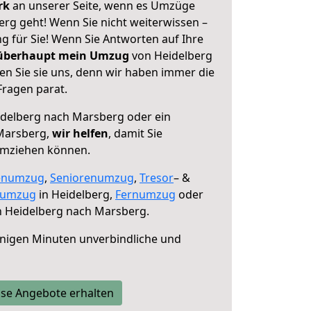
erk
an unserer Seite, wenn es Umzüge
rg geht! Wenn Sie nicht weiterwissen –
ng für Sie! Wenn Sie Antworten auf Ihre
 überhaupt mein Umzug
von Heidelberg
n Sie sie uns, denn wir haben immer die
Fragen parat.
delberg nach Marsberg oder ein
Marsberg,
wir helfen
, damit Sie
umziehen können.
enumzug
,
Seniorenumzug
,
Tresor
– &
numzug
in Heidelberg,
Fernumzug
oder
 Heidelberg nach Marsberg.
nigen Minuten unverbindliche und
se Angebote erhalten