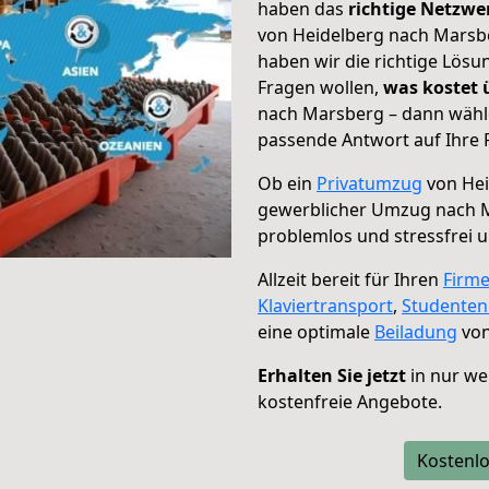
haben das
richtige Netzw
von Heidelberg nach Marsbe
haben wir die richtige Lösu
Fragen wollen,
was kostet
nach Marsberg – dann wähle
passende Antwort auf Ihre 
Ob ein
Privatumzug
von Hei
gewerblicher Umzug nach 
problemlos und stressfrei 
Allzeit bereit für Ihren
Firm
Klaviertransport
,
Studente
eine optimale
Beiladung
von
Erhalten Sie jetzt
in nur we
kostenfreie Angebote.
Kostenlo