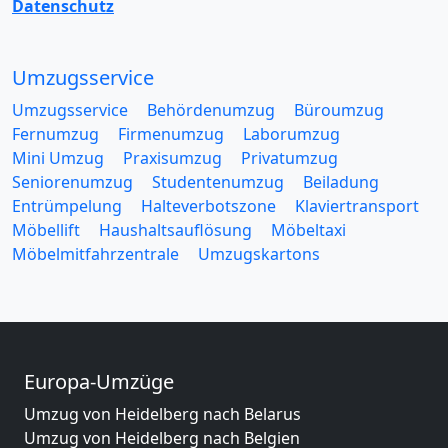
Datenschutz
Umzugsservice
Umzugsservice
Behördenumzug
Büroumzug
Fernumzug
Firmenumzug
Laborumzug
Mini Umzug
Praxisumzug
Privatumzug
Seniorenumzug
Studentenumzug
Beiladung
Entrümpelung
Halteverbotszone
Klaviertransport
Möbellift
Haushaltsauflösung
Möbeltaxi
Möbelmitfahrzentrale
Umzugskartons
Europa-Umzüge
Umzug von Heidelberg nach Belarus
Umzug von Heidelberg nach Belgien