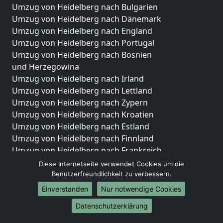
Umzug von Heidelberg nach Bulgarien
Umzug von Heidelberg nach Dänemark
Umzug von Heidelberg nach England
Umzug von Heidelberg nach Portugal
Umzug von Heidelberg nach Bosnien
und Herzegowina
Umzug von Heidelberg nach Irland
Umzug von Heidelberg nach Lettland
Umzug von Heidelberg nach Zypern
Umzug von Heidelberg nach Kroatien
Umzug von Heidelberg nach Estland
Umzug von Heidelberg nach Finnland
Umzug von Heidelberg nach Frankreich
Umzug von Heidelberg nach Griechenland
Diese Internetseite verwendet Cookies um die
Umzug von Heidelberg nach Italien
Benutzerfreundlichkeit zu verbessern.
Umzug von Heidelberg nach Liechtenstein
Einverstanden
Nur notwendige Cookies
Umzug von Heidelberg nach Luxemburg
Datenschutzerklärung
Umzug von Heidelberg nach Niederlande
Umzug von Heidelberg nach Norwegen