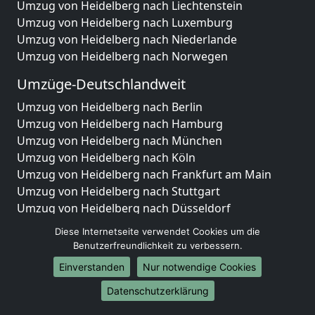
Umzug von Heidelberg nach Liechtenstein
Umzug von Heidelberg nach Luxemburg
Umzug von Heidelberg nach Niederlande
Umzug von Heidelberg nach Norwegen
Umzüge-Deutschlandweit
Umzug von Heidelberg nach Berlin
Umzug von Heidelberg nach Hamburg
Umzug von Heidelberg nach München
Umzug von Heidelberg nach Köln
Umzug von Heidelberg nach Frankfurt am Main
Umzug von Heidelberg nach Stuttgart
Umzug von Heidelberg nach Düsseldorf
Umzug von Heidelberg nach Leipzig
Diese Internetseite verwendet Cookies um die
Umzug von Heidelberg nach Dortmund
Benutzerfreundlichkeit zu verbessern.
Umzug von Heidelberg nach Essen
Einverstanden
Nur notwendige Cookies
Umzug von Heidelberg nach Bremen
Umzug von Heidelberg nach Dresden
Datenschutzerklärung
Umzug von Heidelberg nach Hannover