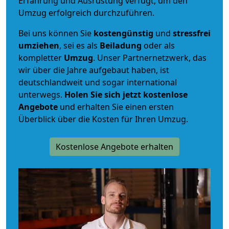
Erfahrung und Ausrüstung verfügt, um den
Umzug erfolgreich durchzuführen.
Bei uns können Sie
kostengünstig
und
stressfrei
umziehen
, sei es als
Beiladung
oder als
kompletter
Umzug
. Unser Partnernetzwerk, das
wir über die Jahre aufgebaut haben, ist
deutschlandweit und sogar international
unterwegs.
Holen Sie sich jetzt kostenlose
Angebote
und erhalten Sie einen ersten
Überblick über die Kosten für Ihren Umzug.
Kostenlose Angebote erhalten