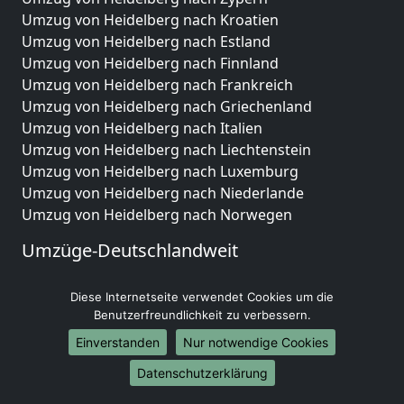
Umzug von Heidelberg nach Kroatien
Umzug von Heidelberg nach Estland
Umzug von Heidelberg nach Finnland
Umzug von Heidelberg nach Frankreich
Umzug von Heidelberg nach Griechenland
Umzug von Heidelberg nach Italien
Umzug von Heidelberg nach Liechtenstein
Umzug von Heidelberg nach Luxemburg
Umzug von Heidelberg nach Niederlande
Umzug von Heidelberg nach Norwegen
Umzüge-Deutschlandweit
Umzug von Heidelberg nach Berlin
Diese Internetseite verwendet Cookies um die
Umzug von Heidelberg nach Hamburg
Benutzerfreundlichkeit zu verbessern.
Umzug von Heidelberg nach München
Umzug von Heidelberg nach Köln
Einverstanden
Nur notwendige Cookies
Umzug von Heidelberg nach Frankfurt am Main
Datenschutzerklärung
Umzug von Heidelberg nach Stuttgart