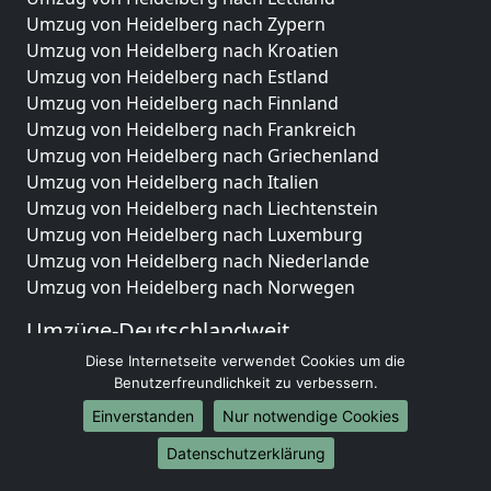
Umzug von Heidelberg nach Zypern
Umzug von Heidelberg nach Kroatien
Umzug von Heidelberg nach Estland
Umzug von Heidelberg nach Finnland
Umzug von Heidelberg nach Frankreich
Umzug von Heidelberg nach Griechenland
Umzug von Heidelberg nach Italien
Umzug von Heidelberg nach Liechtenstein
Umzug von Heidelberg nach Luxemburg
Umzug von Heidelberg nach Niederlande
Umzug von Heidelberg nach Norwegen
Umzüge-Deutschlandweit
Diese Internetseite verwendet Cookies um die
Umzug von Heidelberg nach Berlin
Benutzerfreundlichkeit zu verbessern.
Umzug von Heidelberg nach Hamburg
Umzug von Heidelberg nach München
Einverstanden
Nur notwendige Cookies
Umzug von Heidelberg nach Köln
Datenschutzerklärung
Umzug von Heidelberg nach Frankfurt am Main