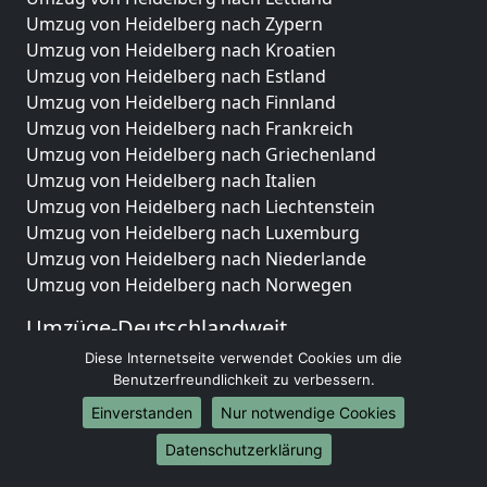
Umzug von Heidelberg nach Zypern
Umzug von Heidelberg nach Kroatien
Umzug von Heidelberg nach Estland
Umzug von Heidelberg nach Finnland
Umzug von Heidelberg nach Frankreich
Umzug von Heidelberg nach Griechenland
Umzug von Heidelberg nach Italien
Umzug von Heidelberg nach Liechtenstein
Umzug von Heidelberg nach Luxemburg
Umzug von Heidelberg nach Niederlande
Umzug von Heidelberg nach Norwegen
Umzüge-Deutschlandweit
Diese Internetseite verwendet Cookies um die
Umzug von Heidelberg nach Berlin
Benutzerfreundlichkeit zu verbessern.
Umzug von Heidelberg nach Hamburg
Umzug von Heidelberg nach München
Einverstanden
Nur notwendige Cookies
Umzug von Heidelberg nach Köln
Datenschutzerklärung
Umzug von Heidelberg nach Frankfurt am Main