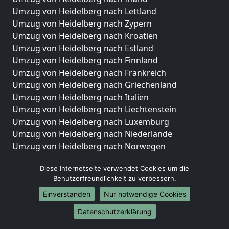
Umzug von Heidelberg nach Lettland
Umzug von Heidelberg nach Zypern
Umzug von Heidelberg nach Kroatien
Umzug von Heidelberg nach Estland
Umzug von Heidelberg nach Finnland
Umzug von Heidelberg nach Frankreich
Umzug von Heidelberg nach Griechenland
Umzug von Heidelberg nach Italien
Umzug von Heidelberg nach Liechtenstein
Umzug von Heidelberg nach Luxemburg
Umzug von Heidelberg nach Niederlande
Umzug von Heidelberg nach Norwegen
Umzüge-Deutschlandweit
Diese Internetseite verwendet Cookies um die
Benutzerfreundlichkeit zu verbessern.
Umzug von Heidelberg nach Berlin
Umzug von Heidelberg nach Hamburg
Einverstanden
Nur notwendige Cookies
Umzug von Heidelberg nach München
Datenschutzerklärung
Umzug von Heidelberg nach Köln