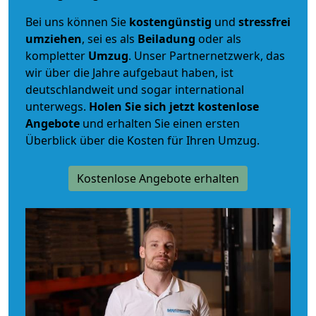
Bei uns können Sie
kostengünstig
und
stressfrei
umziehen
, sei es als
Beiladung
oder als
kompletter
Umzug
. Unser Partnernetzwerk, das
wir über die Jahre aufgebaut haben, ist
deutschlandweit und sogar international
unterwegs.
Holen Sie sich jetzt kostenlose
Angebote
und erhalten Sie einen ersten
Überblick über die Kosten für Ihren Umzug.
Kostenlose Angebote erhalten