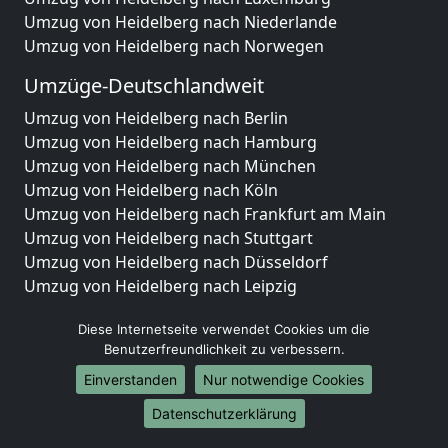
Umzug von Heidelberg nach Niederlande
Umzug von Heidelberg nach Norwegen
Umzüge-Deutschlandweit
Umzug von Heidelberg nach Berlin
Umzug von Heidelberg nach Hamburg
Umzug von Heidelberg nach München
Umzug von Heidelberg nach Köln
Umzug von Heidelberg nach Frankfurt am Main
Umzug von Heidelberg nach Stuttgart
Umzug von Heidelberg nach Düsseldorf
Umzug von Heidelberg nach Leipzig
Umzug von Heidelberg nach Dortmund
Diese Internetseite verwendet Cookies um die
Umzug von Heidelberg nach Essen
Benutzerfreundlichkeit zu verbessern.
Umzug von Heidelberg nach Bremen
Umzug von Heidelberg nach Dresden
Einverstanden
Nur notwendige Cookies
Umzug von Heidelberg nach Hannover
Datenschutzerklärung
Umzug von Heidelberg nach Nürnberg