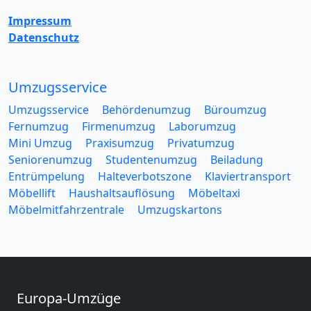
Impressum
Datenschutz
Umzugsservice
Umzugsservice
Behördenumzug
Büroumzug
Fernumzug
Firmenumzug
Laborumzug
Mini Umzug
Praxisumzug
Privatumzug
Seniorenumzug
Studentenumzug
Beiladung
Entrümpelung
Halteverbotszone
Klaviertransport
Möbellift
Haushaltsauflösung
Möbeltaxi
Möbelmitfahrzentrale
Umzugskartons
Europa-Umzüge