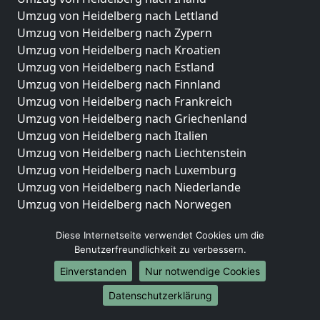
Umzug von Heidelberg nach Lettland
Umzug von Heidelberg nach Zypern
Umzug von Heidelberg nach Kroatien
Umzug von Heidelberg nach Estland
Umzug von Heidelberg nach Finnland
Umzug von Heidelberg nach Frankreich
Umzug von Heidelberg nach Griechenland
Umzug von Heidelberg nach Italien
Umzug von Heidelberg nach Liechtenstein
Umzug von Heidelberg nach Luxemburg
Umzug von Heidelberg nach Niederlande
Umzug von Heidelberg nach Norwegen
Umzüge-Deutschlandweit
Diese Internetseite verwendet Cookies um die
Benutzerfreundlichkeit zu verbessern.
Umzug von Heidelberg nach Berlin
Umzug von Heidelberg nach Hamburg
Einverstanden
Nur notwendige Cookies
Umzug von Heidelberg nach München
Datenschutzerklärung
Umzug von Heidelberg nach Köln