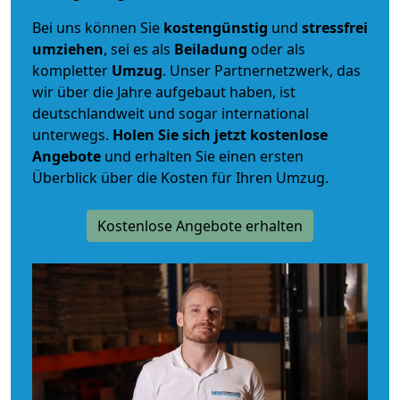
Bei uns können Sie
kostengünstig
und
stressfrei
umziehen
, sei es als
Beiladung
oder als
kompletter
Umzug
. Unser Partnernetzwerk, das
wir über die Jahre aufgebaut haben, ist
deutschlandweit und sogar international
unterwegs.
Holen Sie sich jetzt kostenlose
Angebote
und erhalten Sie einen ersten
Überblick über die Kosten für Ihren Umzug.
Kostenlose Angebote erhalten