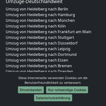
Umzüge-Deutschlandweit
Umzug von Heidelberg nach Berlin
Umzug von Heidelberg nach Hamburg
Umzug von Heidelberg nach München
Umzug von Heidelberg nach Köln
Umzug von Heidelberg nach Frankfurt am Main
Umzug von Heidelberg nach Stuttgart
Umzug von Heidelberg nach Düsseldorf
Umzug von Heidelberg nach Leipzig
Umzug von Heidelberg nach Dortmund
Umzug von Heidelberg nach Essen
Umzug von Heidelberg nach Bremen
Umzug von Heidelberg nach Dresden
Umzug von Heidelberg nach Hannover
Diese Internetseite verwendet Cookies um die
Umzug von Heidelberg nach Nürnberg
Benutzerfreundlichkeit zu verbessern.
Umzug von Heidelberg nach Duisburg
Einverstanden
Nur notwendige Cookies
Umzug von Heidelberg nach Bochum
Datenschutzerklärung
Umzug von Heidelberg nach Wuppertal
Umzug von Heidelberg nach Bielefeld