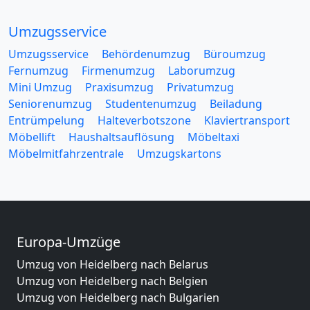
Umzugsservice
Umzugsservice
Behördenumzug
Büroumzug
Fernumzug
Firmenumzug
Laborumzug
Mini Umzug
Praxisumzug
Privatumzug
Seniorenumzug
Studentenumzug
Beiladung
Entrümpelung
Halteverbotszone
Klaviertransport
Möbellift
Haushaltsauflösung
Möbeltaxi
Möbelmitfahrzentrale
Umzugskartons
Europa-Umzüge
Umzug von Heidelberg nach Belarus
Umzug von Heidelberg nach Belgien
Umzug von Heidelberg nach Bulgarien