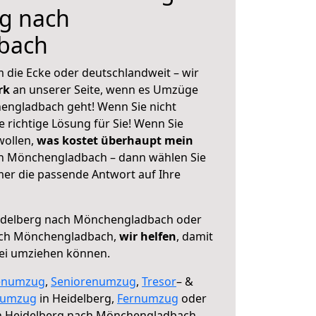
rg nach
bach
 die Ecke oder deutschlandweit – wir
erk
an unserer Seite, wenn es Umzüge
engladbach geht! Wenn Sie nicht
e richtige Lösung für Sie! Wenn Sie
wollen,
was kostet überhaupt mein
h Mönchengladbach – dann wählen Sie
mer die passende Antwort auf Ihre
delberg nach Mönchengladbach oder
ach Mönchengladbach,
wir helfen
, damit
rei umziehen können.
enumzug
,
Seniorenumzug
,
Tresor
– &
numzug
in Heidelberg,
Fernumzug
oder
 Heidelberg nach Mönchengladbach.