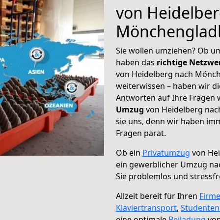
von Heidelbe
Mönchenglad
Sie wollen umziehen? Ob um
haben das
richtige Netzw
von Heidelberg nach Mönch
weiterwissen – haben wir di
Antworten auf Ihre Fragen 
Umzug
von Heidelberg nac
sie uns, denn wir haben im
Fragen parat.
Ob ein
Privatumzug
von Hei
ein gewerblicher Umzug n
Sie problemlos und stressf
Allzeit bereit für Ihren
Firm
Klaviertransport
,
Studente
eine optimale
Beiladung
von