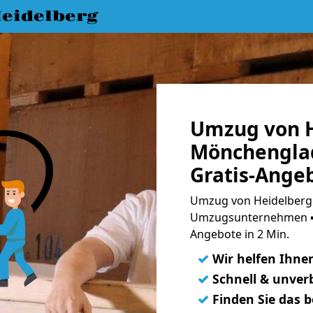
eidelberg
Umzug von H
Mönchengla
Gratis-Ange
Umzug von Heidelberg
Umzugsunternehmen ➨
Angebote in 2 Min.
✓
Wir helfen Ihne
✓
Schnell & unverb
✓
Finden Sie das 