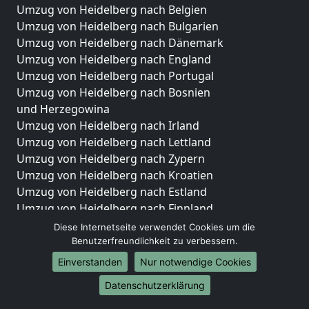
Umzug von Heidelberg nach Belgien
Umzug von Heidelberg nach Bulgarien
Umzug von Heidelberg nach Dänemark
Umzug von Heidelberg nach England
Umzug von Heidelberg nach Portugal
Umzug von Heidelberg nach Bosnien
und Herzegowina
Umzug von Heidelberg nach Irland
Umzug von Heidelberg nach Lettland
Umzug von Heidelberg nach Zypern
Umzug von Heidelberg nach Kroatien
Umzug von Heidelberg nach Estland
Umzug von Heidelberg nach Finnland
Umzug von Heidelberg nach Frankreich
Diese Internetseite verwendet Cookies um die
Umzug von Heidelberg nach Griechenland
Benutzerfreundlichkeit zu verbessern.
Umzug von Heidelberg nach Italien
Einverstanden
Nur notwendige Cookies
Umzug von Heidelberg nach Liechtenstein
Datenschutzerklärung
Umzug von Heidelberg nach Luxemburg
Umzug von Heidelberg nach Niederlande