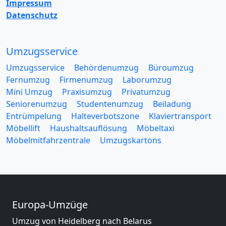
Impressum
Datenschutz
Umzugsservice
Umzugsservice
Behördenumzug
Büroumzug
Fernumzug
Firmenumzug
Laborumzug
Mini Umzug
Praxisumzug
Privatumzug
Seniorenumzug
Studentenumzug
Beiladung
Entrümpelung
Halteverbotszone
Klaviertransport
Möbellift
Haushaltsauflösung
Möbeltaxi
Möbelmitfahrzentrale
Umzugskartons
Europa-Umzüge
Umzug von Heidelberg nach Belarus