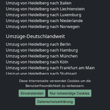
Umzug von Heidelberg nach Italien
Umzug von Heidelberg nach Liechtenstein
Umzug von Heidelberg nach Luxemburg
Umzug von Heidelberg nach Niederlande
Umzug von Heidelberg nach Norwegen
Umzüge-Deutschlandweit
Umzug von Heidelberg nach Berlin
Umzug von Heidelberg nach Hamburg
Umzug von Heidelberg nach München
Umzug von Heidelberg nach Köln
Umzug von Heidelberg nach Frankfurt am Main
Umzug von Heidelberg nach Stuttgart
Umzug von Heidelberg nach Düsseldorf
Diese Internetseite verwendet Cookies um die
Umzug von Heidelberg nach Leipzig
Benutzerfreundlichkeit zu verbessern.
Umzug von Heidelberg nach Dortmund
Einverstanden
Nur notwendige Cookies
Umzug von Heidelberg nach Essen
Datenschutzerklärung
Umzug von Heidelberg nach Bremen
Umzug von Heidelberg nach Dresden