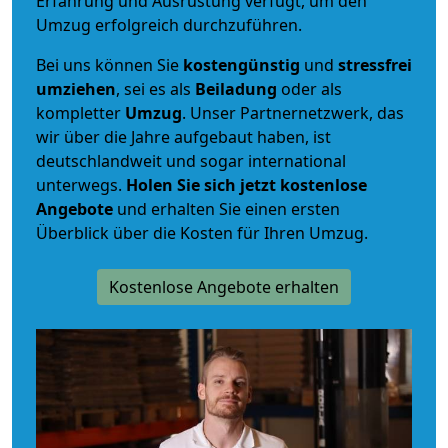
Erfahrung und Ausrüstung verfügt, um den
Umzug erfolgreich durchzuführen.
Bei uns können Sie
kostengünstig
und
stressfrei
umziehen
, sei es als
Beiladung
oder als
kompletter
Umzug
. Unser Partnernetzwerk, das
wir über die Jahre aufgebaut haben, ist
deutschlandweit und sogar international
unterwegs.
Holen Sie sich jetzt kostenlose
Angebote
und erhalten Sie einen ersten
Überblick über die Kosten für Ihren Umzug.
Kostenlose Angebote erhalten