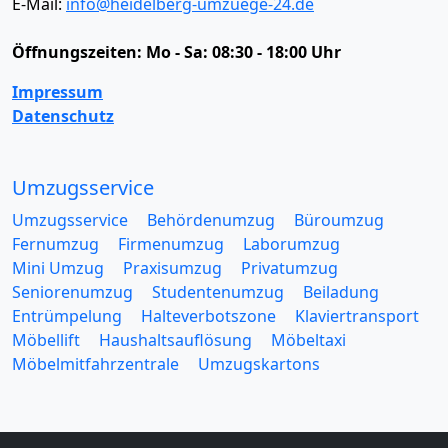
E-Mail:
info@heidelberg-umzuege-24.de
Öffnungszeiten:
Mo - Sa: 08:30 - 18:00 Uhr
Impressum
Datenschutz
Umzugsservice
Umzugsservice
Behördenumzug
Büroumzug
Fernumzug
Firmenumzug
Laborumzug
Mini Umzug
Praxisumzug
Privatumzug
Seniorenumzug
Studentenumzug
Beiladung
Entrümpelung
Halteverbotszone
Klaviertransport
Möbellift
Haushaltsauflösung
Möbeltaxi
Möbelmitfahrzentrale
Umzugskartons