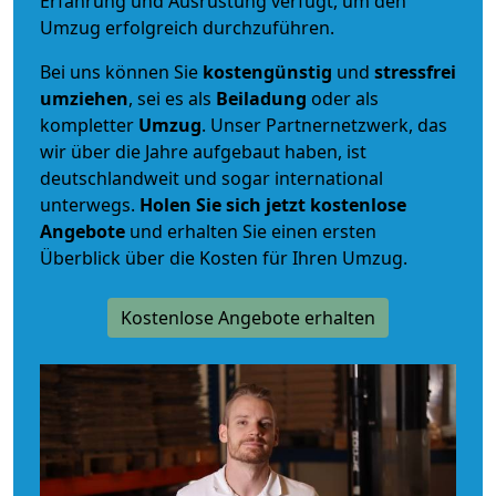
Erfahrung und Ausrüstung verfügt, um den
Umzug erfolgreich durchzuführen.
Bei uns können Sie
kostengünstig
und
stressfrei
umziehen
, sei es als
Beiladung
oder als
kompletter
Umzug
. Unser Partnernetzwerk, das
wir über die Jahre aufgebaut haben, ist
deutschlandweit und sogar international
unterwegs.
Holen Sie sich jetzt kostenlose
Angebote
und erhalten Sie einen ersten
Überblick über die Kosten für Ihren Umzug.
Kostenlose Angebote erhalten