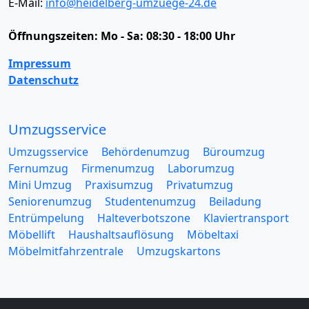
E-Mail:
info@heidelberg-umzuege-24.de
Öffnungszeiten:
Mo - Sa: 08:30 - 18:00 Uhr
Impressum
Datenschutz
Umzugsservice
Umzugsservice
Behördenumzug
Büroumzug
Fernumzug
Firmenumzug
Laborumzug
Mini Umzug
Praxisumzug
Privatumzug
Seniorenumzug
Studentenumzug
Beiladung
Entrümpelung
Halteverbotszone
Klaviertransport
Möbellift
Haushaltsauflösung
Möbeltaxi
Möbelmitfahrzentrale
Umzugskartons