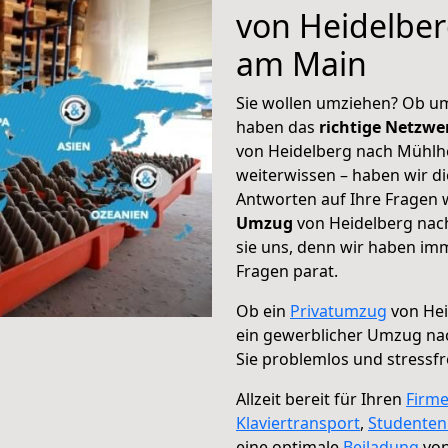
von Heidelbe
am Main
Sie wollen umziehen? Ob um
haben das
richtige Netzw
von Heidelberg nach Mühlh
weiterwissen – haben wir di
Antworten auf Ihre Fragen 
Umzug
von Heidelberg nac
sie uns, denn wir haben im
Fragen parat.
Ob ein
Privatumzug
von Hei
ein gewerblicher Umzug n
Sie problemlos und stressf
Allzeit bereit für Ihren
Firm
Klaviertransport
,
Studente
eine optimale
Beiladung
von