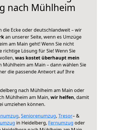
rg nach Mühlheim
 die Ecke oder deutschlandweit – wir
erk
an unserer Seite, wenn es Umzüge
eim am Main geht! Wenn Sie nicht
e richtige Lösung für Sie! Wenn Sie
wollen,
was kostet überhaupt mein
h Mühlheim am Main – dann wählen Sie
mer die passende Antwort auf Ihre
delberg nach Mühlheim am Main oder
ach Mühlheim am Main,
wir helfen
, damit
rei umziehen können.
enumzug
,
Seniorenumzug
,
Tresor
– &
numzug
in Heidelberg,
Fernumzug
oder
 Heidelberg nach Mühlheim am Main.