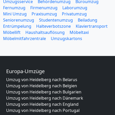
Umzugsservice
Behördenumzug
Büroumzug
Fernumzug
Firmenumzug
Laborumzug
Mini Umzug
Praxisumzug
Privatumzug
Seniorenumzug
Studentenumzug
Beiladung
Entrümpelung
Halteverbotszone
Klaviertransport
Möbellift
Haushaltsauflösung
Möbeltaxi
Möbelmitfahrzentrale
Umzugskartons
Europa-Umzüge
Umzug von Heidelberg nach Belarus
Umzug von Heidelberg nach Belgien
Umzug von Heidelberg nach Bulgarien
Umzug von Heidelberg nach Dänemark
Umzug von Heidelberg nach England
Umzug von Heidelberg nach Portugal