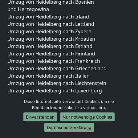
Umzug von Heidelberg nach Bosnien
und Herzegowina
Umzug von Heidelberg nach Irland
Umzug von Heidelberg nach Lettland
Umzug von Heidelberg nach Zypern
Umzug von Heidelberg nach Kroatien
Umzug von Heidelberg nach Estland
Umzug von Heidelberg nach Finnland
Umzug von Heidelberg nach Frankreich
Umzug von Heidelberg nach Griechenland
Umzug von Heidelberg nach Italien
Umzug von Heidelberg nach Liechtenstein
Umzug von Heidelberg nach Luxemburg
Umzug von Heidelberg nach Niederlande
Diese Internetseite verwendet Cookies um die
Umzug von Heidelberg nach Norwegen
Benutzerfreundlichkeit zu verbessern.
Umzüge-Deutschlandweit
Einverstanden
Nur notwendige Cookies
Umzug von Heidelberg nach Berlin
Datenschutzerklärung
Umzug von Heidelberg nach Hamburg