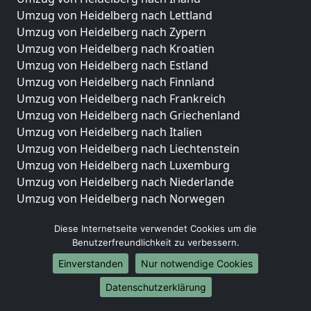
Umzug von Heidelberg nach Lettland
Umzug von Heidelberg nach Zypern
Umzug von Heidelberg nach Kroatien
Umzug von Heidelberg nach Estland
Umzug von Heidelberg nach Finnland
Umzug von Heidelberg nach Frankreich
Umzug von Heidelberg nach Griechenland
Umzug von Heidelberg nach Italien
Umzug von Heidelberg nach Liechtenstein
Umzug von Heidelberg nach Luxemburg
Umzug von Heidelberg nach Niederlande
Umzug von Heidelberg nach Norwegen
Umzüge-Deutschlandweit
Diese Internetseite verwendet Cookies um die
Benutzerfreundlichkeit zu verbessern.
Umzug von Heidelberg nach Berlin
Umzug von Heidelberg nach Hamburg
Einverstanden
Nur notwendige Cookies
Umzug von Heidelberg nach München
Datenschutzerklärung
Umzug von Heidelberg nach Köln