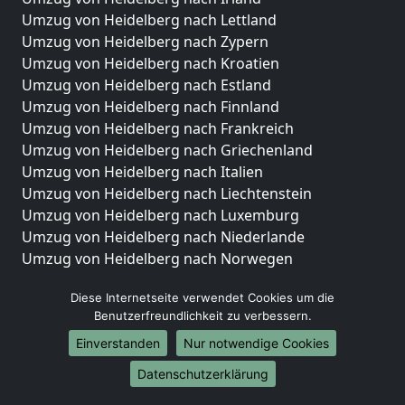
Umzug von Heidelberg nach Lettland
Umzug von Heidelberg nach Zypern
Umzug von Heidelberg nach Kroatien
Umzug von Heidelberg nach Estland
Umzug von Heidelberg nach Finnland
Umzug von Heidelberg nach Frankreich
Umzug von Heidelberg nach Griechenland
Umzug von Heidelberg nach Italien
Umzug von Heidelberg nach Liechtenstein
Umzug von Heidelberg nach Luxemburg
Umzug von Heidelberg nach Niederlande
Umzug von Heidelberg nach Norwegen
Umzüge-Deutschlandweit
Diese Internetseite verwendet Cookies um die
Benutzerfreundlichkeit zu verbessern.
Umzug von Heidelberg nach Berlin
Umzug von Heidelberg nach Hamburg
Einverstanden
Nur notwendige Cookies
Umzug von Heidelberg nach München
Datenschutzerklärung
Umzug von Heidelberg nach Köln