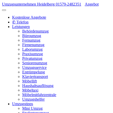
Umzugsunternehmen Heidelberg
01579-2482351
Angebot
Kostenlose Angebote
✆ Telefon
Leistungen
Behördenumzug
Büroumzug
Fernumzug
Firmenumzug
Laborumzug
Praxisumzug
Privatumzug
Seniorenumzug
Umzugsservice
Entrümpelung
Klaviertransport
Möbellift
Haushaltsauflösung
Möbeltaxi
Möbelmitfahrzentrale
Umzugshelfer
Umzugstipps
Mini Umzug
Studentenumzug