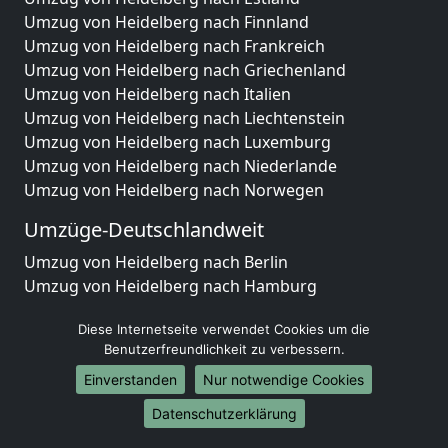
Umzug von Heidelberg nach Finnland
Umzug von Heidelberg nach Frankreich
Umzug von Heidelberg nach Griechenland
Umzug von Heidelberg nach Italien
Umzug von Heidelberg nach Liechtenstein
Umzug von Heidelberg nach Luxemburg
Umzug von Heidelberg nach Niederlande
Umzug von Heidelberg nach Norwegen
Umzüge-Deutschlandweit
Umzug von Heidelberg nach Berlin
Umzug von Heidelberg nach Hamburg
Umzug von Heidelberg nach München
Diese Internetseite verwendet Cookies um die
Umzug von Heidelberg nach Köln
Benutzerfreundlichkeit zu verbessern.
Umzug von Heidelberg nach Frankfurt am Main
Umzug von Heidelberg nach Stuttgart
Einverstanden
Nur notwendige Cookies
Umzug von Heidelberg nach Düsseldorf
Datenschutzerklärung
Umzug von Heidelberg nach Leipzig