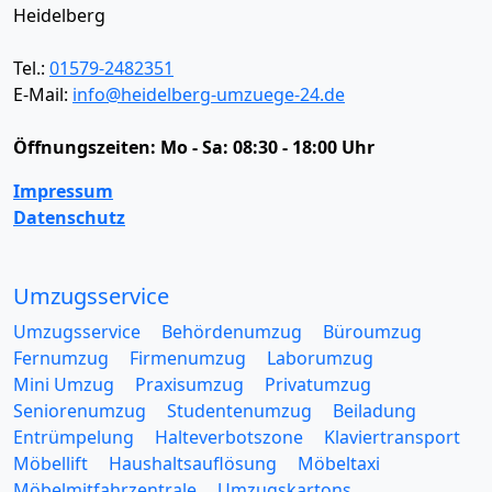
Heidelberg
Tel.:
01579-2482351
E-Mail:
info@heidelberg-umzuege-24.de
Öffnungszeiten:
Mo - Sa: 08:30 - 18:00 Uhr
Impressum
Datenschutz
Umzugsservice
Umzugsservice
Behördenumzug
Büroumzug
Fernumzug
Firmenumzug
Laborumzug
Mini Umzug
Praxisumzug
Privatumzug
Seniorenumzug
Studentenumzug
Beiladung
Entrümpelung
Halteverbotszone
Klaviertransport
Möbellift
Haushaltsauflösung
Möbeltaxi
Möbelmitfahrzentrale
Umzugskartons