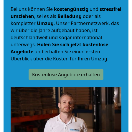
Bei uns können Sie
kostengünstig
und
stressfrei
umziehen
, sei es als
Beiladung
oder als
kompletter
Umzug
. Unser Partnernetzwerk, das
wir über die Jahre aufgebaut haben, ist
deutschlandweit und sogar international
unterwegs.
Holen Sie sich jetzt kostenlose
Angebote
und erhalten Sie einen ersten
Überblick über die Kosten für Ihren Umzug.
Kostenlose Angebote erhalten