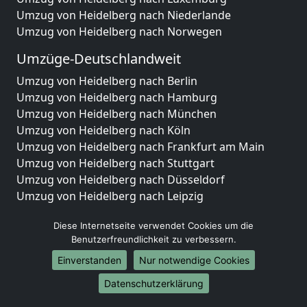
Umzug von Heidelberg nach Niederlande
Umzug von Heidelberg nach Norwegen
Umzüge-Deutschlandweit
Umzug von Heidelberg nach Berlin
Umzug von Heidelberg nach Hamburg
Umzug von Heidelberg nach München
Umzug von Heidelberg nach Köln
Umzug von Heidelberg nach Frankfurt am Main
Umzug von Heidelberg nach Stuttgart
Umzug von Heidelberg nach Düsseldorf
Umzug von Heidelberg nach Leipzig
Umzug von Heidelberg nach Dortmund
Diese Internetseite verwendet Cookies um die
Umzug von Heidelberg nach Essen
Benutzerfreundlichkeit zu verbessern.
Umzug von Heidelberg nach Bremen
Umzug von Heidelberg nach Dresden
Einverstanden
Nur notwendige Cookies
Umzug von Heidelberg nach Hannover
Datenschutzerklärung
Umzug von Heidelberg nach Nürnberg