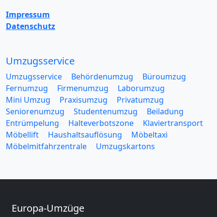
Impressum
Datenschutz
Umzugsservice
Umzugsservice
Behördenumzug
Büroumzug
Fernumzug
Firmenumzug
Laborumzug
Mini Umzug
Praxisumzug
Privatumzug
Seniorenumzug
Studentenumzug
Beiladung
Entrümpelung
Halteverbotszone
Klaviertransport
Möbellift
Haushaltsauflösung
Möbeltaxi
Möbelmitfahrzentrale
Umzugskartons
Europa-Umzüge