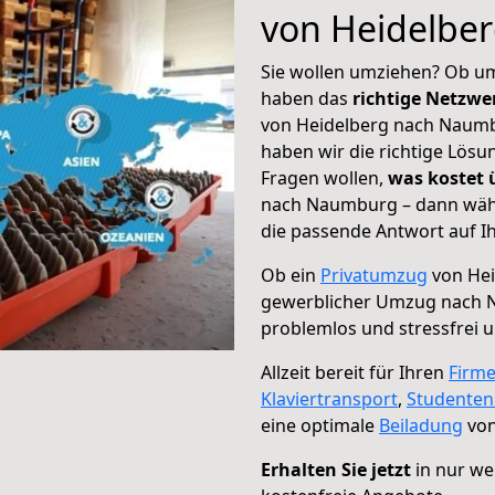
von Heidelbe
Sie wollen umziehen? Ob um
haben das
richtige Netzw
von Heidelberg nach Naumbu
haben wir die richtige Lösu
Fragen wollen,
was kostet
nach Naumburg – dann wähl
die passende Antwort auf Ih
Ob ein
Privatumzug
von Hei
gewerblicher Umzug nach
problemlos und stressfrei 
Allzeit bereit für Ihren
Firm
Klaviertransport
,
Studente
eine optimale
Beiladung
von
Erhalten Sie jetzt
in nur we