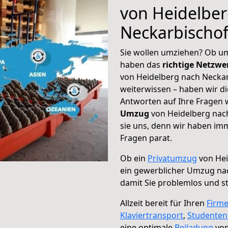
von Heidelbe
Neckarbischo
Sie wollen umziehen? Ob um
haben das
richtige Netzw
von Heidelberg nach Neckar
weiterwissen – haben wir di
Antworten auf Ihre Fragen 
Umzug
von Heidelberg nac
sie uns, denn wir haben im
Fragen parat.
Ob ein
Privatumzug
von Hei
ein gewerblicher Umzug na
damit Sie problemlos und s
Allzeit bereit für Ihren
Firm
Klaviertransport
,
Studente
eine optimale
Beiladung
von