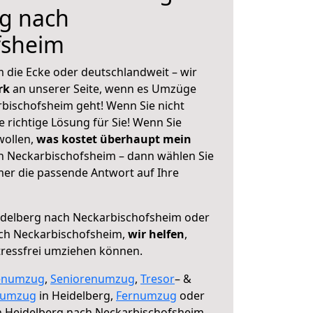
rg nach
fsheim
 die Ecke oder deutschlandweit – wir
erk
an unserer Seite, wenn es Umzüge
bischofsheim geht! Wenn Sie nicht
e richtige Lösung für Sie! Wenn Sie
wollen,
was kostet überhaupt mein
h Neckarbischofsheim – dann wählen Sie
mer die passende Antwort auf Ihre
delberg nach Neckarbischofsheim oder
ch Neckarbischofsheim,
wir helfen
,
tressfrei umziehen können.
enumzug
,
Seniorenumzug
,
Tresor
– &
numzug
in Heidelberg,
Fernumzug
oder
 Heidelberg nach Neckarbischofsheim.