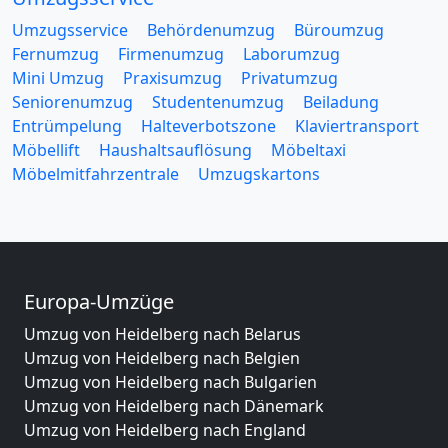
Umzugsservice
Behördenumzug
Büroumzug
Fernumzug
Firmenumzug
Laborumzug
Mini Umzug
Praxisumzug
Privatumzug
Seniorenumzug
Studentenumzug
Beiladung
Entrümpelung
Halteverbotszone
Klaviertransport
Möbellift
Haushaltsauflösung
Möbeltaxi
Möbelmitfahrzentrale
Umzugskartons
Europa-Umzüge
Umzug von Heidelberg nach Belarus
Umzug von Heidelberg nach Belgien
Umzug von Heidelberg nach Bulgarien
Umzug von Heidelberg nach Dänemark
Umzug von Heidelberg nach England