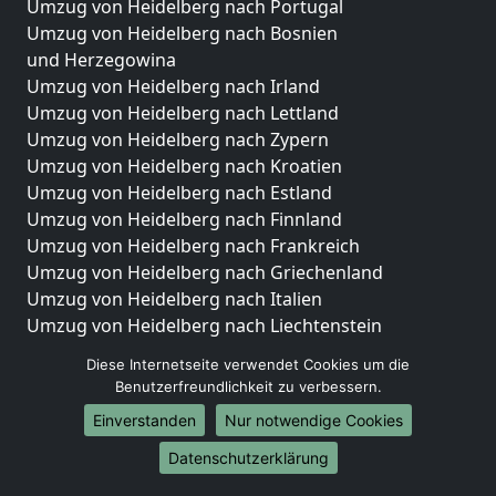
Umzug von Heidelberg nach Portugal
Umzug von Heidelberg nach Bosnien
und Herzegowina
Umzug von Heidelberg nach Irland
Umzug von Heidelberg nach Lettland
Umzug von Heidelberg nach Zypern
Umzug von Heidelberg nach Kroatien
Umzug von Heidelberg nach Estland
Umzug von Heidelberg nach Finnland
Umzug von Heidelberg nach Frankreich
Umzug von Heidelberg nach Griechenland
Umzug von Heidelberg nach Italien
Umzug von Heidelberg nach Liechtenstein
Umzug von Heidelberg nach Luxemburg
Diese Internetseite verwendet Cookies um die
Umzug von Heidelberg nach Niederlande
Benutzerfreundlichkeit zu verbessern.
Umzug von Heidelberg nach Norwegen
Einverstanden
Nur notwendige Cookies
Umzüge-Deutschlandweit
Datenschutzerklärung
Umzug von Heidelberg nach Berlin