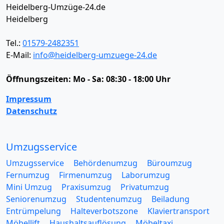
Heidelberg-Umzüge-24.de
Heidelberg
Tel.:
01579-2482351
E-Mail:
info@heidelberg-umzuege-24.de
Öffnungszeiten:
Mo - Sa: 08:30 - 18:00 Uhr
Impressum
Datenschutz
Umzugsservice
Umzugsservice
Behördenumzug
Büroumzug
Fernumzug
Firmenumzug
Laborumzug
Mini Umzug
Praxisumzug
Privatumzug
Seniorenumzug
Studentenumzug
Beiladung
Entrümpelung
Halteverbotszone
Klaviertransport
Möbellift
Haushaltsauflösung
Möbeltaxi