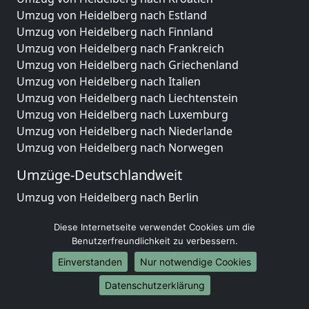
Umzug von Heidelberg nach Estland
Umzug von Heidelberg nach Finnland
Umzug von Heidelberg nach Frankreich
Umzug von Heidelberg nach Griechenland
Umzug von Heidelberg nach Italien
Umzug von Heidelberg nach Liechtenstein
Umzug von Heidelberg nach Luxemburg
Umzug von Heidelberg nach Niederlande
Umzug von Heidelberg nach Norwegen
Umzüge-Deutschlandweit
Umzug von Heidelberg nach Berlin
Umzug von Heidelberg nach Hamburg
Diese Internetseite verwendet Cookies um die
Umzug von Heidelberg nach München
Benutzerfreundlichkeit zu verbessern.
Umzug von Heidelberg nach Köln
Umzug von Heidelberg nach Frankfurt am Main
Einverstanden
Nur notwendige Cookies
Umzug von Heidelberg nach Stuttgart
Datenschutzerklärung
Umzug von Heidelberg nach Düsseldorf