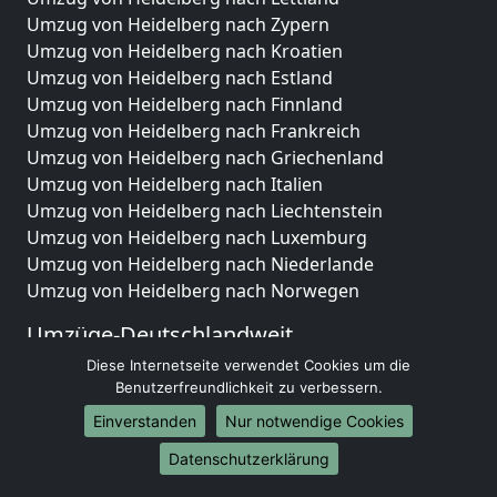
Umzug von Heidelberg nach Zypern
Umzug von Heidelberg nach Kroatien
Umzug von Heidelberg nach Estland
Umzug von Heidelberg nach Finnland
Umzug von Heidelberg nach Frankreich
Umzug von Heidelberg nach Griechenland
Umzug von Heidelberg nach Italien
Umzug von Heidelberg nach Liechtenstein
Umzug von Heidelberg nach Luxemburg
Umzug von Heidelberg nach Niederlande
Umzug von Heidelberg nach Norwegen
Umzüge-Deutschlandweit
Diese Internetseite verwendet Cookies um die
Umzug von Heidelberg nach Berlin
Benutzerfreundlichkeit zu verbessern.
Umzug von Heidelberg nach Hamburg
Umzug von Heidelberg nach München
Einverstanden
Nur notwendige Cookies
Umzug von Heidelberg nach Köln
Datenschutzerklärung
Umzug von Heidelberg nach Frankfurt am Main