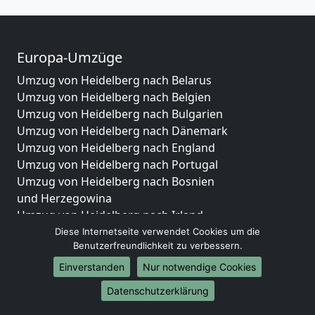
Europa-Umzüge
Umzug von Heidelberg nach Belarus
Umzug von Heidelberg nach Belgien
Umzug von Heidelberg nach Bulgarien
Umzug von Heidelberg nach Dänemark
Umzug von Heidelberg nach England
Umzug von Heidelberg nach Portugal
Umzug von Heidelberg nach Bosnien
und Herzegowina
Umzug von Heidelberg nach Irland
Umzug von Heidelberg nach Lettland
Diese Internetseite verwendet Cookies um die
Benutzerfreundlichkeit zu verbessern.
Umzug von Heidelberg nach Zypern
Umzug von Heidelberg nach Kroatien
Einverstanden
Nur notwendige Cookies
Umzug von Heidelberg nach Estland
Datenschutzerklärung
Umzug von Heidelberg nach Finnland