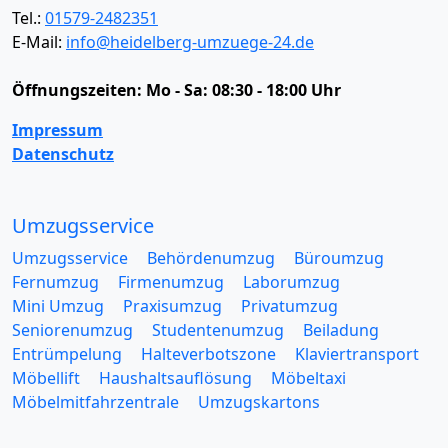
Tel.:
01579-2482351
E-Mail:
info@heidelberg-umzuege-24.de
Öffnungszeiten:
Mo - Sa: 08:30 - 18:00 Uhr
Impressum
Datenschutz
Umzugsservice
Umzugsservice
Behördenumzug
Büroumzug
Fernumzug
Firmenumzug
Laborumzug
Mini Umzug
Praxisumzug
Privatumzug
Seniorenumzug
Studentenumzug
Beiladung
Entrümpelung
Halteverbotszone
Klaviertransport
Möbellift
Haushaltsauflösung
Möbeltaxi
Möbelmitfahrzentrale
Umzugskartons