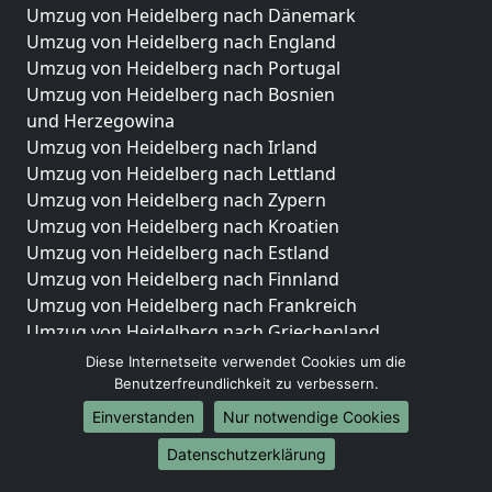
Umzug von Heidelberg nach Dänemark
Umzug von Heidelberg nach England
Umzug von Heidelberg nach Portugal
Umzug von Heidelberg nach Bosnien
und Herzegowina
Umzug von Heidelberg nach Irland
Umzug von Heidelberg nach Lettland
Umzug von Heidelberg nach Zypern
Umzug von Heidelberg nach Kroatien
Umzug von Heidelberg nach Estland
Umzug von Heidelberg nach Finnland
Umzug von Heidelberg nach Frankreich
Umzug von Heidelberg nach Griechenland
Umzug von Heidelberg nach Italien
Diese Internetseite verwendet Cookies um die
Umzug von Heidelberg nach Liechtenstein
Benutzerfreundlichkeit zu verbessern.
Umzug von Heidelberg nach Luxemburg
Einverstanden
Nur notwendige Cookies
Umzug von Heidelberg nach Niederlande
Datenschutzerklärung
Umzug von Heidelberg nach Norwegen