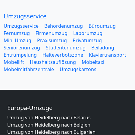
Umzugsservice
Umzugsservice
Behördenumzug
Büroumzug
Fernumzug
Firmenumzug
Laborumzug
Mini Umzug
Praxisumzug
Privatumzug
Seniorenumzug
Studentenumzug
Beiladung
Entrümpelung
Halteverbotszone
Klaviertransport
Möbellift
Haushaltsauflösung
Möbeltaxi
Möbelmitfahrzentrale
Umzugskartons
Europa-Umzüge
Umzug von Heidelberg nach Belarus
Umzug von Heidelberg nach Belgien
Umzug von Heidelberg nach Bulgarien