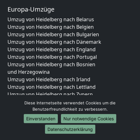
Europa-Umzüge
Umzug von Heidelberg nach Belarus
Umzug von Heidelberg nach Belgien
Umzug von Heidelberg nach Bulgarien
Umzug von Heidelberg nach Dänemark
Umzug von Heidelberg nach England
Umzug von Heidelberg nach Portugal
Umzug von Heidelberg nach Bosnien
und Herzegowina
Umzug von Heidelberg nach Irland
Umzug von Heidelberg nach Lettland
Umzug von Heidelberg nach Zypern
Umzug von Heidelberg nach Kroatien
Diese Internetseite verwendet Cookies um die
Umzug von Heidelberg nach Estland
Benutzerfreundlichkeit zu verbessern.
Umzug von Heidelberg nach Finnland
Einverstanden
Nur notwendige Cookies
Umzug von Heidelberg nach Frankreich
Datenschutzerklärung
Umzug von Heidelberg nach Griechenland
Umzug von Heidelberg nach Italien